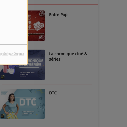
Entre Pop
La chronique ciné &
opulsé par Orejime
séries
DTC