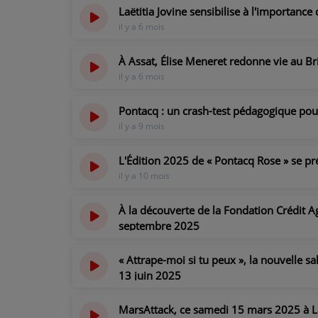
Laëtitia Jovine sensibilise à l'importan
il y a 6 mois
À Assat, Élise Meneret redonne vie au Br
il y a 6 mois
Pontacq : un crash-test pédagogique pour
il y a 9 mois
L'Édition 2025 de « Pontacq Rose » se p
il y a 10 mois
À la découverte de la Fondation Crédit 
septembre 2025
il y a 10 mois
« Attrape-moi si tu peux », la nouvelle 
13 juin 2025
il y a 1 an
MarsAttack, ce samedi 15 mars 2025 à L