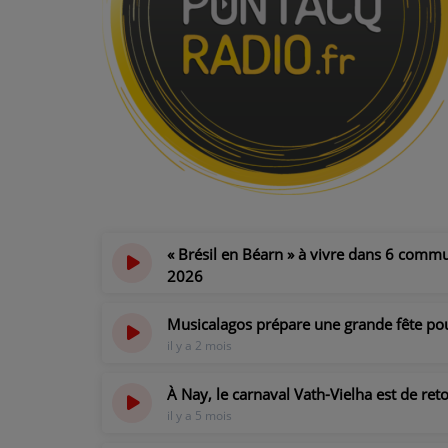
PODCASTS - SAISON 2026/2027
NOS PROGRAMMES COURTS
ARCHIVES - SAISONS PASSÉES
VOS ÉMISSIONS EN IMAGES
PHOTOS
ANNONCEURS & ESPACE PRO
« Brésil en Béarn » à vivre dans 6 commu
VOTRE PUBLICITÉ SUR PONTACQ RADIO
2026
il y a 1 semaine
LOCATION DE STUDIOS
Musicalagos prépare une grande fête pou
il y a 2 mois
ÉDUCATION AUX MÉDIAS ET À
L'INFORMATION
À Nay, le carnaval Vath-Vielha est de re
EN QUOI ÇA CONSISTE ?
il y a 5 mois
ÉCOUTEZ LES PRODUCTIONS