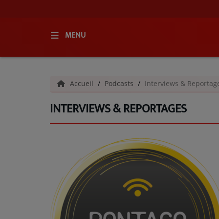
MENU
ACCUEIL
Accueil
Podcasts
Interviews & Reportag
RADIO
INTERVIEWS & REPORTAGES
QUI SOMMES-NOUS ?
L'ÉQUIPE
GRILLE DES PROGRAMMES
C'ÉTAIT QUOI CE TITRE ?
MÉDIAS