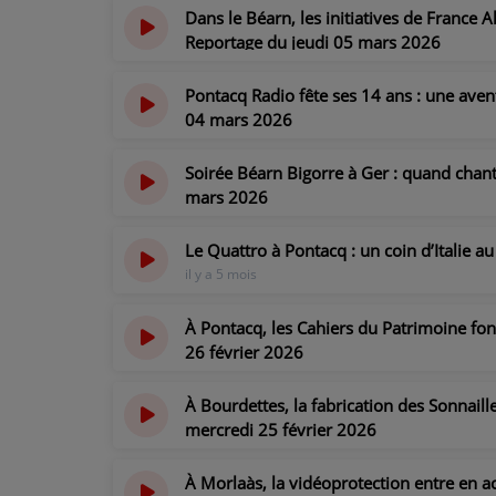
Dans le Béarn, les initiatives de France 
Reportage du jeudi 05 mars 2026
PARTICIPEZ
il y a 5 mois
Pontacq Radio fête ses 14 ans : une aven
JEUX CONCOURS
04 mars 2026
il y a 5 mois
RECRUTEMENT
Soirée Béarn Bigorre à Ger : quand chant,
VENEZ DANS LE PUBLIC !
mars 2026
il y a 5 mois
Le Quattro à Pontacq : un coin d’Italie a
CRÉATIONS AUDIOVISUELLES
il y a 5 mois
L'ŒIL DE L'OIE | PRÉSENTATION
À Pontacq, les Cahiers du Patrimoine font
26 février 2026
VIDÉOS | L’ŒIL DE L'OIE
il y a 5 mois
VIDÉOS | JEUX
À Bourdettes, la fabrication des Sonnail
mercredi 25 février 2026
il y a 5 mois
PARTENAIRES
À Morlaàs, la vidéoprotection entre en a