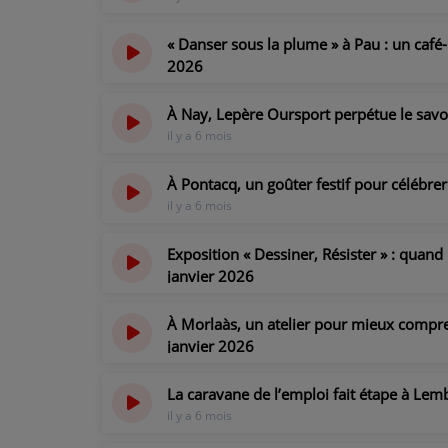
« Danser sous la plume » à Pau : un café-l
2026
il y a 6 mois
À Nay, Lepère Oursport perpétue le savoi
il y a 6 mois
À Pontacq, un goûter festif pour célébrer
il y a 6 mois
Exposition « Dessiner, Résister » : quand 
janvier 2026
il y a 6 mois
À Morlaàs, un atelier pour mieux comprend
janvier 2026
il y a 6 mois
La caravane de l’emploi fait étape à Le
il y a 6 mois