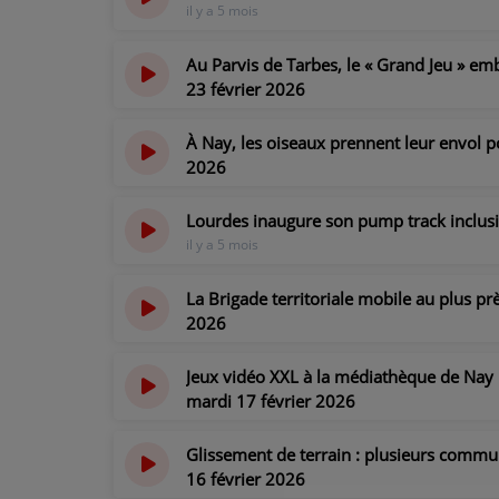
il y a 5 mois
CONTACT
Au Parvis de Tarbes, le « Grand Jeu » em
23 février 2026
il y a 5 mois
À Nay, les oiseaux prennent leur envol p
2026
il y a 5 mois
Lourdes inaugure son pump track inclusif
il y a 5 mois
La Brigade territoriale mobile au plus pr
2026
il y a 5 mois
Jeux vidéo XXL à la médiathèque de Nay :
mardi 17 février 2026
il y a 5 mois
Glissement de terrain : plusieurs commu
16 février 2026