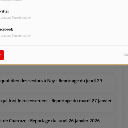
 les déplacements dans le Nord-Est Béarn - Reportage du
witter
ilisation: Fonctionnalité
minine pour prendre confiance et se protéger - Interview du
acebook
ilisation: Fonctionnalité
 pour un service de proximité - Interview du lundi 02
Pr
r
r la nouvelle année - Interview du vendredi 30 janvier
 quotidien des seniors à Nay - Reportage du jeudi 29
 qui font le recensement - Reportage du mardi 27 janvier
rt de Coarraze - Reportage du lundi 26 janvier 2026