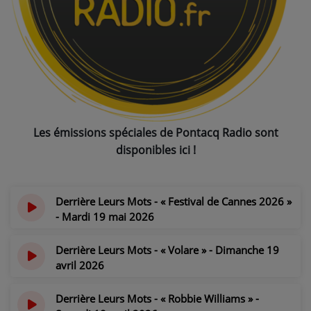
NOS PROGRAMMES COURTS
ARCHIVES - SAISONS PASSÉES
VOS ÉMISSIONS EN IMAGES
PHOTOS
Les émissions spéciales de Pontacq Radio sont
ANNONCEURS & ESPACE PRO
disponibles ici !
VOTRE PUBLICITÉ SUR PONTACQ RADIO
LOCATION DE STUDIOS
Derrière Leurs Mots - « Festival de Cannes 2026 »
- Mardi 19 mai 2026
ÉDUCATION AUX MÉDIAS ET À
il y a 2 mois
L'INFORMATION
Derrière Leurs Mots - « Volare » - Dimanche 19
EN QUOI ÇA CONSISTE ?
avril 2026
il y a 3 mois
ÉCOUTEZ LES PRODUCTIONS
Derrière Leurs Mots - « Robbie Williams » -