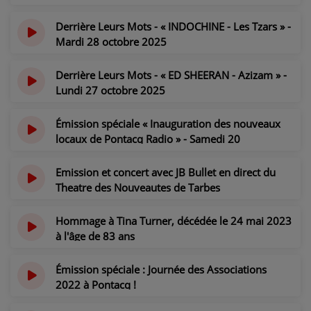
il y a 9 mois
Derrière Leurs Mots - « INDOCHINE - Les Tzars » -
Mardi 28 octobre 2025
il y a 9 mois
Derrière Leurs Mots - « ED SHEERAN - Azizam » -
Lundi 27 octobre 2025
il y a 9 mois
Émission spéciale « Inauguration des nouveaux
locaux de Pontacq Radio » - Samedi 20
septembre 2025
il y a 10 mois
Emission et concert avec JB Bullet en direct du
Theatre des Nouveautes de Tarbes
il y a 2 ans
Hommage à Tina Turner, décédée le 24 mai 2023
à l'âge de 83 ans
il y a 3 ans
Émission spéciale : Journée des Associations
2022 à Pontacq !
il y a 3 ans