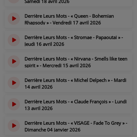
Samedi 18 avril 2026
il y a 3 mois
PARTICIPEZ
Derrière Leurs Mots - « Queen - Bohemian
JEUX CONCOURS
Rhapsody » - Vendredi 17 avril 2026
il y a 3 mois
RECRUTEMENT
Derrière Leurs Mots - « Stromae - Papaoutai » -
Jeudi 16 avril 2026
VENEZ DANS LE PUBLIC !
il y a 3 mois
Derrière Leurs Mots - « Nirvana - Smells like teen
CRÉATIONS AUDIOVISUELLES
spirit » - Mercredi 15 avril 2026
il y a 3 mois
L'ŒIL DE L'OIE | PRÉSENTATION
Derrière Leurs Mots - « Michel Delpech » - Mardi
14 avril 2026
VIDÉOS | L’ŒIL DE L'OIE
il y a 3 mois
Derrière Leurs Mots - « Claude François » - Lundi
VIDÉOS | JEUX
13 avril 2026
il y a 3 mois
PARTENAIRES
Derrière Leurs Mots - « VISAGE - Fade To Grey » -
Dimanche 04 janvier 2026
il y a 7 mois