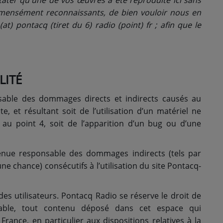
tater qu'une de vos œuvres a été reproduite ici sans
mmensément reconnaissants, de bien vouloir nous en
 (at) pontacq (tiret du 6) radio (point) fr ; afin que le
LITÉ
able des dommages directs et indirects causés au
ite, et résultant soit de l’utilisation d’un matériel ne
 au point 4, soit de l’apparition d’un bug ou d’une
nue responsable des dommages indirects (tels par
 chance) consécutifs à l’utilisation du site Pontacq-
des utilisateurs. Pontacq Radio se réserve le droit de
able, tout contenu déposé dans cet espace qui
 France, en particulier aux dispositions relatives à la