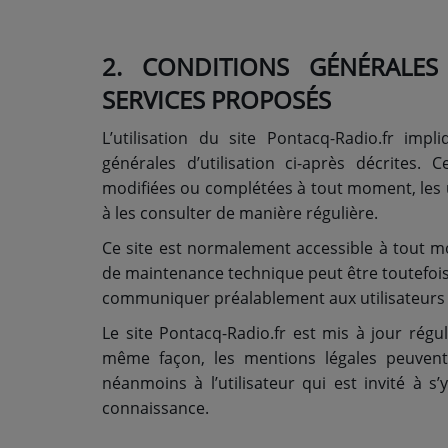
PARTICIPEZ
2. CONDITIONS GÉNÉRALES
SERVICES PROPOSÉS
JEUX CONCOURS
RECRUTEMENT
L’utilisation du site Pontacq-Radio.fr impl
générales d’utilisation ci-après décrites. C
VENEZ DANS LE PUBLIC !
modifiées ou complétées à tout moment, les ut
à les consulter de manière régulière.
CRÉATIONS AUDIOVISUELLES
Ce site est normalement accessible à tout m
de maintenance technique peut être toutefois 
L'ŒIL DE L'OIE | PRÉSENTATION
communiquer préalablement aux utilisateurs le
VIDÉOS | L’ŒIL DE L'OIE
Le site Pontacq-Radio.fr est mis à jour régu
même façon, les mentions légales peuvent
VIDÉOS | JEUX
néanmoins à l’utilisateur qui est invité à s
connaissance.
PARTENAIRES