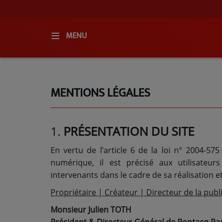
MENU
ACCUEIL
MENTIONS LÉGALES
RADIO
QUI SOMMES-NOUS ?
1.
PRÉSENTATION DU SITE
L'ÉQUIPE
En vertu de l’article 6 de la loi n° 2004-5
GRILLE DES PROGRAMMES
numérique, il est précisé aux utilisateurs
C'ÉTAIT QUOI CE TITRE ?
intervenants dans le cadre de sa réalisation et
Propriétaire | Créateur | Directeur de la publi
MÉDIAS
Monsieur Julien TOTH