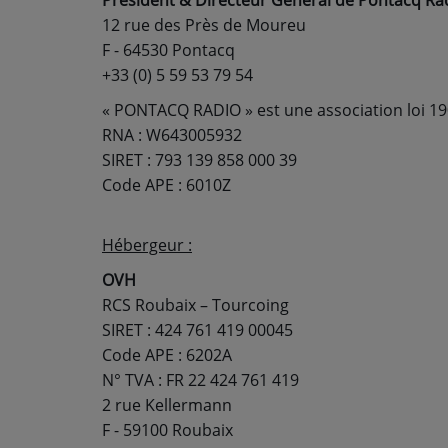
Président & Directeur Général de Pontacq Ra
PODCASTS - SAISON 2026/2027
12 rue des Près de Moureu
NOS PROGRAMMES COURTS
F - 64530 Pontacq
+33 (0) 5 59 53 79 54
ARCHIVES - SAISONS PASSÉES
« PONTACQ RADIO » est une association loi 19
VOS ÉMISSIONS EN IMAGES
RNA : W643005932
PHOTOS
SIRET : 793 139 858 000 39
Code APE : 6010Z
ANNONCEURS & ESPACE PRO
Hébergeur :
VOTRE PUBLICITÉ SUR PONTACQ RADIO
OVH
LOCATION DE STUDIOS
RCS Roubaix – Tourcoing
SIRET : 424 761 419 00045
Code APE : 6202A
ÉDUCATION AUX MÉDIAS ET À
N° TVA : FR 22 424 761 419
L'INFORMATION
EN QUOI ÇA CONSISTE ?
2 rue Kellermann
F - 59100 Roubaix
ÉCOUTEZ LES PRODUCTIONS