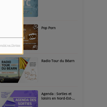
Pop Porn
opulsé par Orejime
Radio Tour du Béarn
Agenda : Sorties et
loisirs en Nord-Est-
Béarn & Pays de Nay