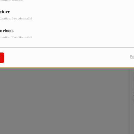
witter
ilisation: Fonctionnalité
acebook
ilisation: Fonctionnalité
Pr
r