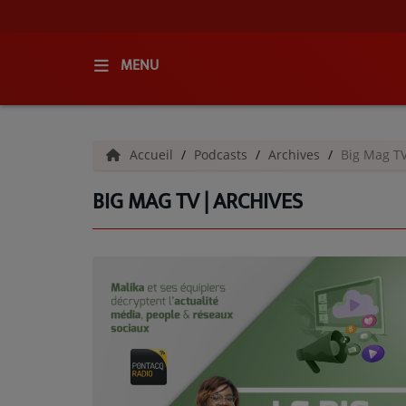
MENU
ACCUEIL
Accueil
Podcasts
Archives
Big Mag TV
RADIO
BIG MAG TV | ARCHIVES
QUI SOMMES-NOUS ?
L'ÉQUIPE
GRILLE DES PROGRAMMES
C'ÉTAIT QUOI CE TITRE ?
MÉDIAS