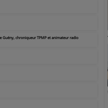
Marion
me Guény, chroniqueur TPMP et animateur radio
Émilie