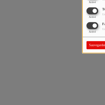
Activé
T
Ut
Activé
F
Ut
Activé
Sauvegarde