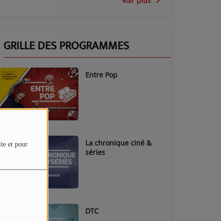
Voir plus
GRILLE DES PROGRAMMES
Entre Pop
La chronique ciné &
ite et pour
séries
DTC