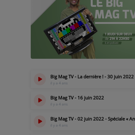
PODCASTS - SAISON 2026/2027
NOS PROGRAMMES COURTS
ARCHIVES - SAISONS PASSÉES
VOS ÉMISSIONS EN IMAGES
PHOTOS
ANNONCEURS & ESPACE PRO
Big Mag TV - La dernière ! - 30 juin 2022
VOTRE PUBLICITÉ SUR PONTACQ RADIO
il y a 4 ans
LOCATION DE STUDIOS
Big Mag TV - 16 juin 2022
il y a 4 ans
ÉDUCATION AUX MÉDIAS ET À
L'INFORMATION
Big Mag TV - 02 juin 2022 - Spéciale « A
EN QUOI ÇA CONSISTE ?
il y a 4 ans
ÉCOUTEZ LES PRODUCTIONS