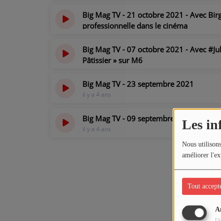
Big Mag TV - 21 octobre 2021 - Avec Birg
professionnelle dans le cinéma
il y a 4 ans
Big Mag TV - 07 octobre 2021 - Avec #Jul
Pâtissier » sur M6
il y a 4 ans
Big Mag TV - 23 septembre 2021
il y a 4 ans
Big Mag TV - 09 septembre 2021
Les in
il y a 4 ans
Nous utilisons
améliorer l'ex
Tout accept
A
Ut