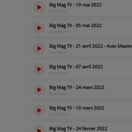
Big Mag TV - 19 mai 2022
il y a 4 ans
PARTICIPEZ
Big Mag TV - 05 mai 2022
JEUX CONCOURS
il y a 4 ans
RECRUTEMENT
Big Mag TV - 21 avril 2022 - Avec Maxi
VENEZ DANS LE PUBLIC !
il y a 4 ans
Big Mag TV - 07 avril 2022
CRÉATIONS AUDIOVISUELLES
il y a 4 ans
L'ŒIL DE L'OIE | PRÉSENTATION
Big Mag TV - 24 mars 2022
il y a 4 ans
VIDÉOS | L’ŒIL DE L'OIE
VIDÉOS | JEUX
Big Mag TV - 10 mars 2022
il y a 4 ans
PARTENAIRES
Big Mag TV - 24 février 2022