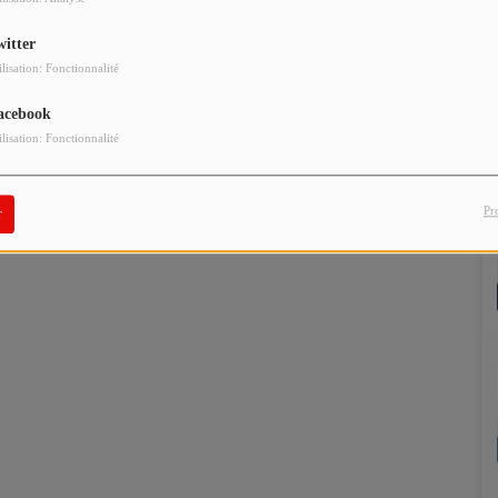
witter
ilisation: Fonctionnalité
acebook
ilisation: Fonctionnalité
Pr
r