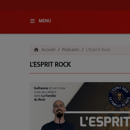
MENU
ACCUEIL
Accueil
Podcasts
L'Esprit Rock
RADIO
L'ESPRIT ROCK
QUI SOMMES-NOUS ?
L'ÉQUIPE
GRILLE DES PROGRAMMES
C'ÉTAIT QUOI CE TITRE ?
MÉDIAS