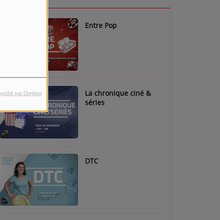
Entre Pop
La chronique ciné &
opulsé par Orejime
séries
DTC