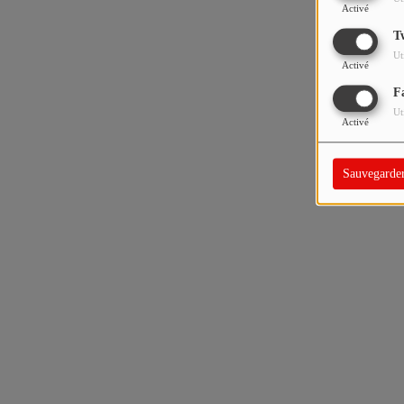
Activé
T
Ut
Activé
F
Ut
Activé
Sauvegarde