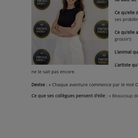
PODCASTS - SAISON 2026/2027
NOS PROGRAMMES COURTS
Ce qu’elle 
ses problèm
ARCHIVES - SAISONS PASSÉES
Ce qu’elle 
VOS ÉMISSIONS EN IMAGES
grossir!)
PHOTOS
L’animal qu
L’artiste qu
ANNONCEURS & ESPACE PRO
ne le sait pas encore.
VOTRE PUBLICITÉ SUR PONTACQ RADIO
Devise
: « Chaque aventure commence par le mot O
LOCATION DE STUDIOS
Ce que ses collègues pensent d'elle
: « Beaucoup de
ÉDUCATION AUX MÉDIAS ET À
L'INFORMATION
EN QUOI ÇA CONSISTE ?
ÉCOUTEZ LES PRODUCTIONS