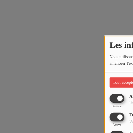
Les in
Nous utilisons
améliorer l'ex
Tout accept
A
Ut
Activé
T
Ut
Activé