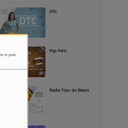
DTC
Pop Porn
ite et pour
Radio Tour du Béarn