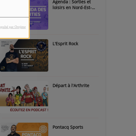
Agenda : Sorties et
loisirs en Nord-Est-
Béarn & Pays de Nay
opulsé par Orejime
L'Esprit Rock
Départ à l'Arthrite
Pontacq Sports