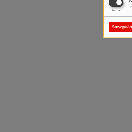
F
Ut
Activé
Sauvegarde