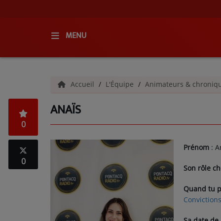
MENU
ACCUEIL
Accueil
L'Équipe
Animateurs & chroniq
RADIO
ANAÏS
QUI SOMMES-NOUS ?
0
L'ÉQUIPE
Prénom
: A
GRILLE DES PROGRAMMES
0
Son rôle ch
C'ÉTAIT QUOI CE TITRE ?
Quand tu pe
Convictions
MÉDIAS
Sa date de