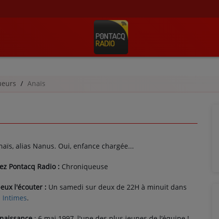
ueurs
Anaïs
naïs, alias Nanus. Oui, enfance chargée...
ez Pontacq Radio :
Chroniqueuse
ux l'écouter :
Un samedi sur deux de 22H à minuit dans
 Intimes
.
 naissance
: 6 mai 1997, l'une des plus jeunes de l’équipe !