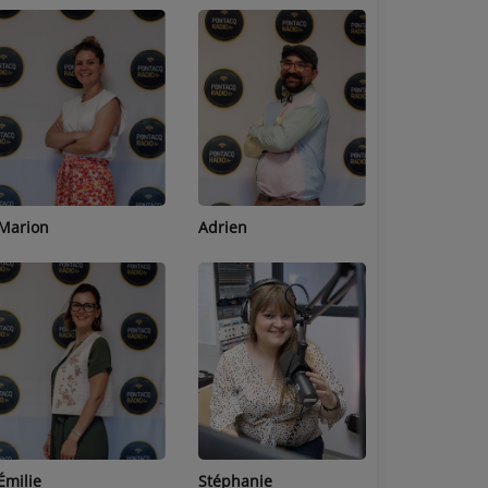
Adrien
Lucas
Bastien
Stéphanie
Jean-Michel
Céline