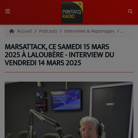
ACCUEIL
Accueil
Podcasts
Interviews & Reportages
MarsAtt
MARSATTACK, CE SAMEDI 15 MARS
RADIO
2025 À LALOUBÈRE - INTERVIEW DU
VENDREDI 14 MARS 2025
QUI SOMMES-NOUS ?
L'ÉQUIPE
GRILLE DES PROGRAMMES
C'ÉTAIT QUOI CE TITRE ?
MÉDIAS
PODCASTS - SAISON 2026/2027