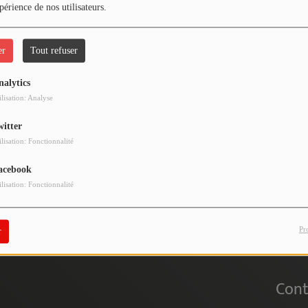
périence de nos utilisateurs.
er
Tout refuser
nalytics
 vous avez rencontré une e
ilisation: Analyse
witter
Il semble que la page que vous recherchez n’existe plus.
ilisation: Fonctionnalité
acebook
ilisation: Fonctionnalité
Pr
r
Cont