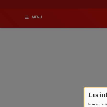
MENU
ACCUEIL
RADIO
QUI SOMMES-NOUS ?
L'ÉQUIPE
GRILLE DES PROGRAMMES
C'ÉTAIT QUOI CE TITRE ?
Les in
MÉDIAS
Nous utilisons