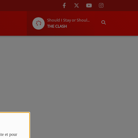
Should I Stay or Should I Go
THE CLASH
ite et pour