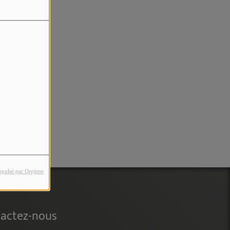
rreur.
opulsé par Orejime
actez-nous