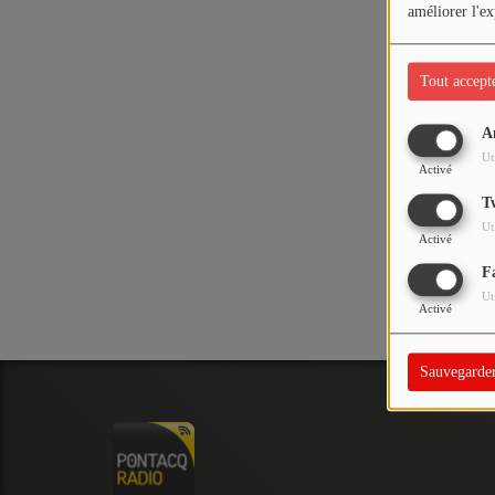
PODCASTS - SAISON 2026/2027
améliorer l'ex
NOS PROGRAMMES COURTS
Tout accept
ARCHIVES - SAISONS PASSÉES
VOS ÉMISSIONS EN IMAGES
A
Oups,
Ut
PHOTOS
Activé
T
Ut
ANNONCEURS & ESPACE PRO
Activé
F
VOTRE PUBLICITÉ SUR PONTACQ RADIO
Ut
Activé
LOCATION DE STUDIOS
Sauvegarde
ÉDUCATION AUX MÉDIAS ET À
L'INFORMATION
EN QUOI ÇA CONSISTE ?
ÉCOUTEZ LES PRODUCTIONS