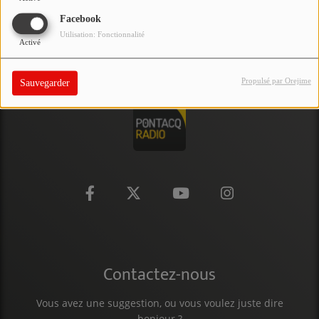
PARTICIPEZ
Facebook
Utilisation: Fonctionnalité
Activé
JEUX CONCOURS
RECRUTEMENT
Propulsé par Orejime
Sauvegarder
VENEZ DANS LE PUBLIC !
CRÉATIONS AUDIOVISUELLES
L'ŒIL DE L'OIE | PRÉSENTATION
VIDÉOS | L’ŒIL DE L'OIE
VIDÉOS | JEUX
Contactez-nous
PARTENAIRES
Vous avez une suggestion, ou vous voulez juste dire
bonjour ?