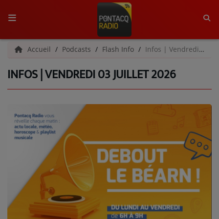
ACCUEIL
Accueil
Podcasts
Flash Info
Infos | Vendredi 03 juillet 2026
INFOS | VENDREDI 03 JUILLET 2026
RADIO
QUI SOMMES-NOUS ?
L'ÉQUIPE
GRILLE DES PROGRAMMES
C'ÉTAIT QUOI CE TITRE ?
MÉDIAS
PODCASTS - SAISON 2026/2027