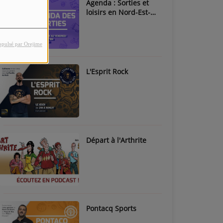
Agenda : Sorties et
loisirs en Nord-Est-
Béarn & Pays de Nay
opulsé par Orejime
L'Esprit Rock
Départ à l'Arthrite
Pontacq Sports