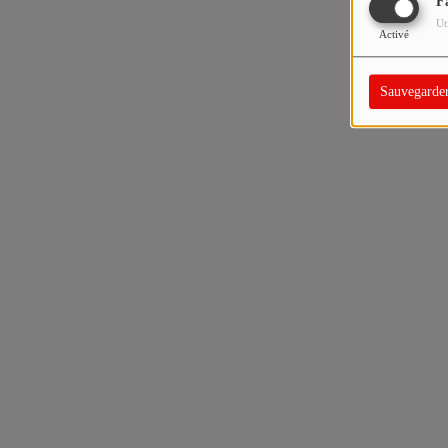
F
Ut
Activé
Sauvegarde