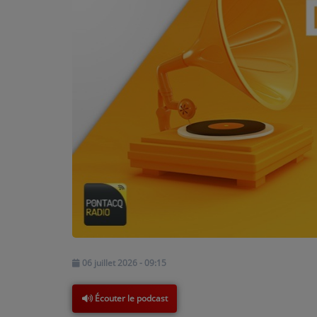
PODCASTS - SAISON 2026/2027
NOS PROGRAMMES COURTS
ARCHIVES - SAISONS PASSÉES
VOS ÉMISSIONS EN IMAGES
PHOTOS
ANNONCEURS & ESPACE PRO
VOTRE PUBLICITÉ SUR PONTACQ RADIO
LOCATION DE STUDIOS
ÉDUCATION AUX MÉDIAS ET À
06 juillet 2026 - 09:15
L'INFORMATION
EN QUOI ÇA CONSISTE ?
Écouter le podcast
ÉCOUTEZ LES PRODUCTIONS