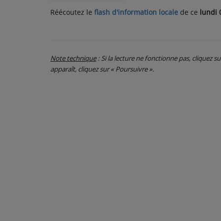
Réécoutez le
flash d'information locale
de ce
lundi 
PARTICIPEZ
JEUX CONCOURS
Note technique
: Si la lecture ne fonctionne pas, cliquez s
RECRUTEMENT
apparaît, cliquez sur « Poursuivre ».
VENEZ DANS LE PUBLIC !
CRÉATIONS AUDIOVISUELLES
L'ŒIL DE L'OIE | PRÉSENTATION
VIDÉOS | L’ŒIL DE L'OIE
VIDÉOS | JEUX
PARTENAIRES