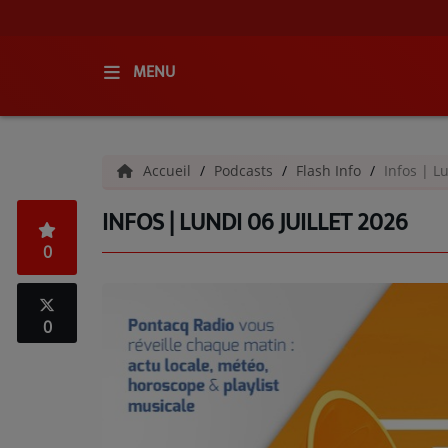
MENU
ACCUEIL
Accueil
Podcasts
Flash Info
Infos | Lu
RADIO
INFOS | LUNDI 06 JUILLET 2026
QUI SOMMES-NOUS ?
0
L'ÉQUIPE
GRILLE DES PROGRAMMES
0
C'ÉTAIT QUOI CE TITRE ?
MÉDIAS