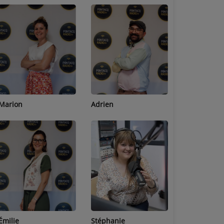
Adrien
Lucas
Bastien
Stéphanie
Jean-Michel
Céline