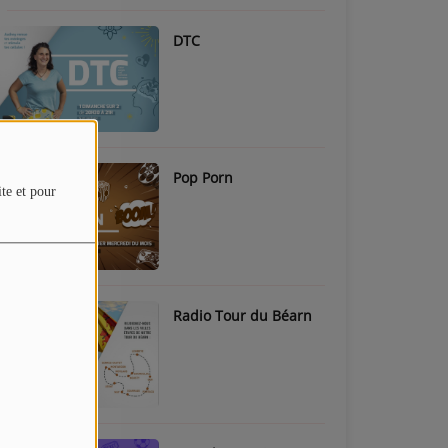
DTC
Pop Porn
ite et pour
Radio Tour du Béarn