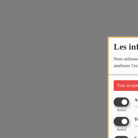
Les in
Nous utilisons
améliorer l'ex
Tout accept
A
Ut
Activé
T
Ut
Activé