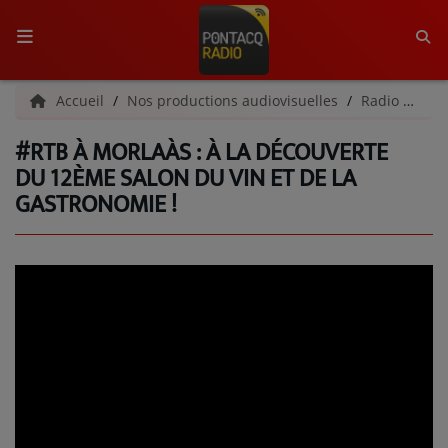
ACCUEIL
Accueil
Nos productions audiovisuelles
Radio Tour du Béarn
#RTB À MORLAÀS : À LA DÉCOUVERTE
RADIO
DU 12ÈME SALON DU VIN ET DE LA
GASTRONOMIE !
QUI SOMMES-NOUS ?
L'ÉQUIPE
GRILLE DES PROGRAMMES
C'ÉTAIT QUOI CE TITRE ?
MÉDIAS
PODCASTS - SAISON 2026/2027