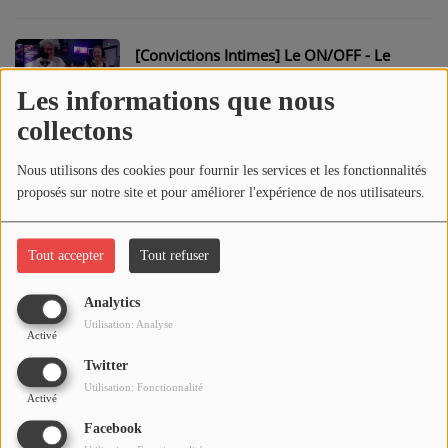
CONTACT
[Convictions Intimes] Le ON/OFF - Le
Meilleur du OFF
Les informations que nous
collectons
[Convictions Intimes] Le ON/OFF - Tac O
Tac : Que Savez-Vous de L'Équipe ?
Nous utilisons des cookies pour fournir les services et les fonctionnalités
proposés sur notre site et pour améliorer l'expérience de nos utilisateurs.
[Convictions Intimes] Le ON/OFF - La
Surprise de Nadège
Tout accepter
Tout refuser
Analytics
[Convictions Intimes] Le ON/OFF -
Utilisation: Analyse
Activé
L'Habitat Naturel des Chroniqueurs
Twitter
Utilisation: Fonctionnalité
Activé
[Pontacq Sports] - Le Quiz du
Facebook
08/06/2026