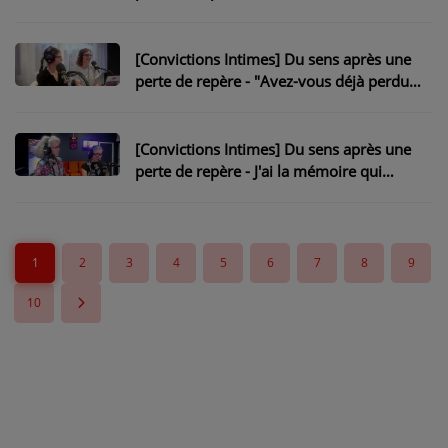
le GPS
[Convictions Intimes] Du sens après une
perte de repère - "Avez-vous déjà perdu
vos repères ?..."
[Convictions Intimes] Du sens après une
perte de repère - J'ai la mémoire qui
flanche !
1
2
3
4
5
6
7
8
9
10