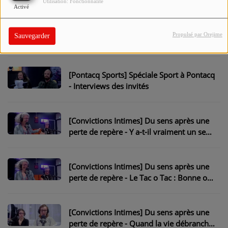
Utilisation: Fonctionnalité
Activé
[Pontacq Sports] Spéciale Sport à Pontacq
Propulsé par Orejime
Sauvegarder
- L'intérêt pour la CDM 2026 dépend-il de
la France ?
[Pontacq Sports] Spéciale Sport à Pontacq
- Interviews des invités
[Convictions Intimes] Du sens après une
perte de repère - Y a-t-il vraiment un sens
?
[Convictions Intimes] Du sens après une
perte de repère - Le Tac o Tac : Bonne ou
mauvaise idée ?
[Convictions Intimes] Du sens après une
perte de repère - Quand la vie débranche