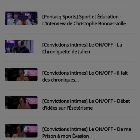
PARTICIPEZ
[Pontacq Sports] Sport et Éducation -
JEUX CONCOURS
L'interview de Christophe Bonnassiolle
RECRUTEMENT
[Convictions Intimes] Le ON/OFF - La
VENEZ DANS LE PUBLIC !
Chroniquette de Julien
CRÉATIONS AUDIOVISUELLES
[Convictions Intimes] Le ON/OFF - Il fait
L'ŒIL DE L'OIE | PRÉSENTATION
des chroniques...
VIDÉOS | L’ŒIL DE L'OIE
[Convictions Intimes] Le ON/OFF - Débat
VIDÉOS | JEUX
d'Idées sur l'Ésotérisme
PARTENAIRES
[Convictions Intimes] Le ON/OFF - De ma
Prison à mon Évasion