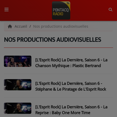
ACCUEIL
Accueil
Nos productions audiovisuelles
NOS PRODUCTIONS AUDIOVISUELLES
RADIO
QUI SOMMES-NOUS ?
[L'Esprit Rock] La Dernière, Saison 6 - La
L'ÉQUIPE
Chanson Mythique : Plastic Bertrand
GRILLE DES PROGRAMMES
[L'Esprit Rock] La Dernière, Saison 6 -
C'ÉTAIT QUOI CE TITRE ?
Stéphane & Le Piratage de L'Esprit Rock
MÉDIAS
[L'Esprit Rock] La Dernière, Saison 6 - La
PODCASTS - SAISON 2026/2027
Reprise : Baby One More Time