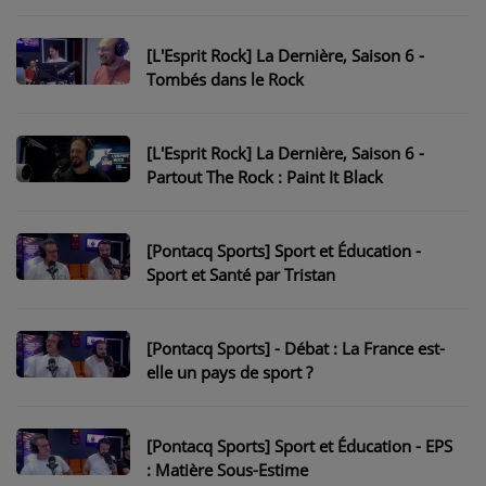
NOS PROGRAMMES COURTS
ARCHIVES - SAISONS PASSÉES
[L'Esprit Rock] La Dernière, Saison 6 -
Tombés dans le Rock
VOS ÉMISSIONS EN IMAGES
PHOTOS
[L'Esprit Rock] La Dernière, Saison 6 -
Partout The Rock : Paint It Black
ANNONCEURS & ESPACE PRO
VOTRE PUBLICITÉ SUR PONTACQ RADIO
[Pontacq Sports] Sport et Éducation -
Sport et Santé par Tristan
LOCATION DE STUDIOS
[Pontacq Sports] - Débat : La France est-
ÉDUCATION AUX MÉDIAS ET À
elle un pays de sport ?
L'INFORMATION
EN QUOI ÇA CONSISTE ?
[Pontacq Sports] Sport et Éducation - EPS
ÉCOUTEZ LES PRODUCTIONS
: Matière Sous-Estime