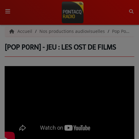
ACCUEIL
Accueil
Nos productions audiovisuelles
Pop Porn
[POP P0RN] - JEU : LES OST DE FILMS
RADIO
QUI SOMMES-NOUS ?
L'ÉQUIPE
GRILLE DES PROGRAMMES
C'ÉTAIT QUOI CE TITRE ?
MÉDIAS
PODCASTS - SAISON 2026/2027