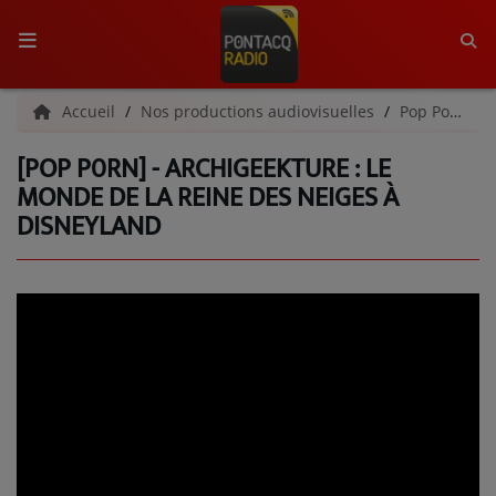
ACCUEIL
Accueil
Nos productions audiovisuelles
Pop Porn
[POP P0RN] - ARCHIGEEKTURE : LE
RADIO
MONDE DE LA REINE DES NEIGES À
DISNEYLAND
QUI SOMMES-NOUS ?
L'ÉQUIPE
GRILLE DES PROGRAMMES
C'ÉTAIT QUOI CE TITRE ?
MÉDIAS
PODCASTS - SAISON 2026/2027