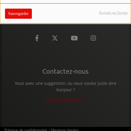
PARTICIPEZ
Propulsé par Orejime
Sauvegarder
JEUX CONCOURS
RECRUTEMENT
VENEZ DANS LE PUBLIC !
CRÉATIONS AUDIOVISUELLES
Contactez-nous
L'ŒIL DE L'OIE | PRÉSENTATION
Vous avez une suggestion, ou vous voulez juste dire
VIDÉOS | L’ŒIL DE L'OIE
bonjour ?
VIDÉOS | JEUX
CONTACTEZ-NOUS
PARTENAIRES
Politique de confidentialité
|
Mentions légales