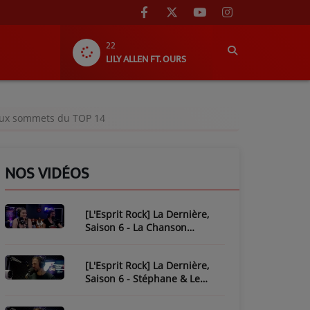
22
LILY ALLEN FT. OURS
2 aux sommets du TOP 14
NOS VIDÉOS
[L'Esprit Rock] La Dernière,
Saison 6 - La Chanson
Mythique : Plastic Bertrand
[L'Esprit Rock] La Dernière,
Saison 6 - Stéphane & Le
Piratage de L'Esprit Rock