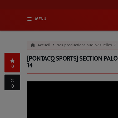
MENU
ACCUEIL
Accueil
Nos productions audiovisuelles
RADIO
[PONTACQ SPORTS] SECTION PALO
QUI SOMMES-NOUS ?
14
0
L'ÉQUIPE
GRILLE DES PROGRAMMES
0
C'ÉTAIT QUOI CE TITRE ?
MÉDIAS