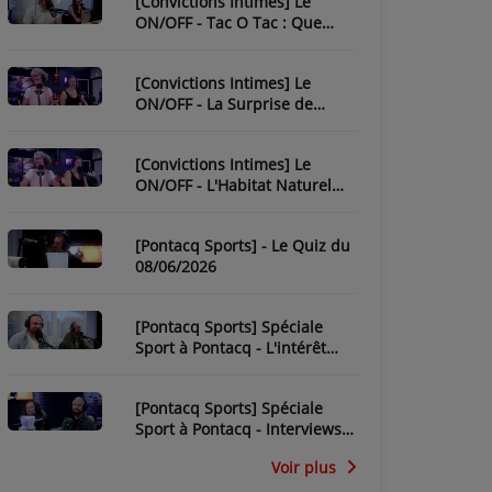
[Convictions Intimes] Le
ON/OFF - Tac O Tac : Que
Savez-Vous de L'Équipe ?
[Convictions Intimes] Le
ON/OFF - La Surprise de
Nadège
[Convictions Intimes] Le
ON/OFF - L'Habitat Naturel
des Chroniqueurs
[Pontacq Sports] - Le Quiz du
08/06/2026
[Pontacq Sports] Spéciale
Sport à Pontacq - L'intérêt
pour la CDM 2026 dépend-il
de la France ?
[Pontacq Sports] Spéciale
Sport à Pontacq - Interviews
des invités
Voir plus