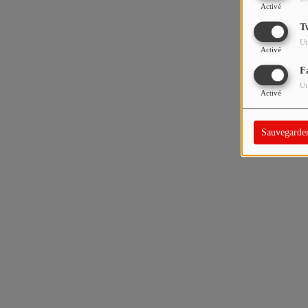
Activé
T
Ut
Activé
F
Ut
Activé
Sauvegarde