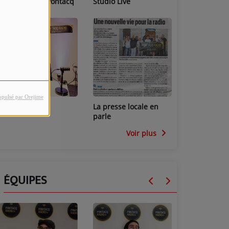
Les locaux de Pontacq
Studio Live
Radio
opulsé par Orejime
Studio Mini
La presse locale en
parle
Voir plus
ÉQUIPES