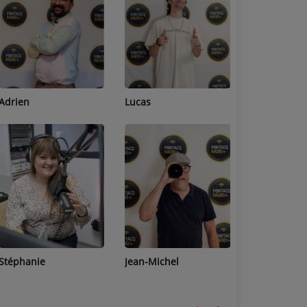
Adrien
Lucas
Bastien
Stéphanie
Jean-Michel
Céline