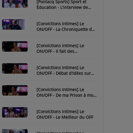
[Pontacq Sports] Sport et
Éducation - L'interview de
Christophe Bonnassiolle
[Convictions Intimes] Le
ON/OFF - La Chroniquette de
Julien
[Convictions Intimes] Le
ON/OFF - Il fait des
chroniques...
[Convictions Intimes] Le
ON/OFF - Débat d'Idées sur
l'Ésotérisme
[Convictions Intimes] Le
ON/OFF - De ma Prison à mon
Évasion
[Convictions Intimes] Le
ON/OFF - Le Meilleur du OFF