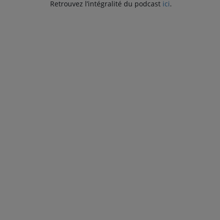
Retrouvez l’intégralité du podcast
ici
.
PARTICIPEZ
JEUX CONCOURS
RECRUTEMENT
VENEZ DANS LE PUBLIC !
CRÉATIONS AUDIOVISUELLES
L'ŒIL DE L'OIE | PRÉSENTATION
VIDÉOS | L’ŒIL DE L'OIE
VIDÉOS | JEUX
PARTENAIRES