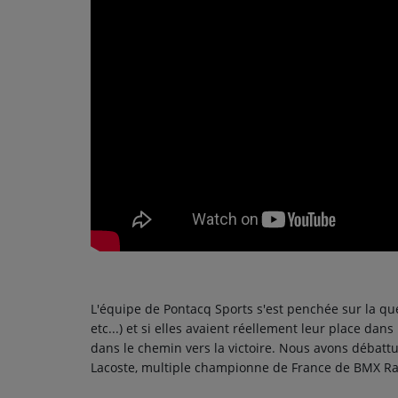
PODCASTS - SAISON 2026/2027
NOS PROGRAMMES COURTS
ARCHIVES - SAISONS PASSÉES
VOS ÉMISSIONS EN IMAGES
PHOTOS
ANNONCEURS & ESPACE PRO
VOTRE PUBLICITÉ SUR PONTACQ RADIO
LOCATION DE STUDIOS
L'équipe de Pontacq Sports s'est penchée sur la qu
ÉDUCATION AUX MÉDIAS ET À
etc...) et si elles avaient réellement leur place dans 
L'INFORMATION
dans le chemin vers la victoire. Nous avons débatt
EN QUOI ÇA CONSISTE ?
Lacoste, multiple championne de France de BMX Ra
ÉCOUTEZ LES PRODUCTIONS