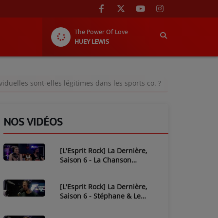
The Power Of Love
HUEY LEWIS
iduelles sont-elles légitimes dans les sports co. ?
NOS VIDÉOS
[L'Esprit Rock] La Dernière,
Saison 6 - La Chanson
Mythique : Plastic Bertrand
[L'Esprit Rock] La Dernière,
Saison 6 - Stéphane & Le
Piratage de L'Esprit Rock