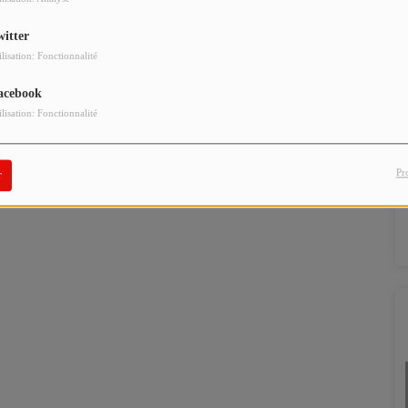
witter
ilisation: Fonctionnalité
acebook
ilisation: Fonctionnalité
Pr
r