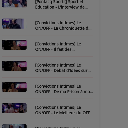
[Pontacq Sports] Sport et
Éducation - L'interview de
Christophe Bonnassiolle
[Convictions Intimes] Le
ON/OFF - La Chroniquette de
Julien
[Convictions Intimes] Le
ON/OFF - Il fait des
chroniques...
[Convictions Intimes] Le
ON/OFF - Débat d'Idées sur
l'Ésotérisme
[Convictions Intimes] Le
ON/OFF - De ma Prison à mon
Évasion
[Convictions Intimes] Le
ON/OFF - Le Meilleur du OFF