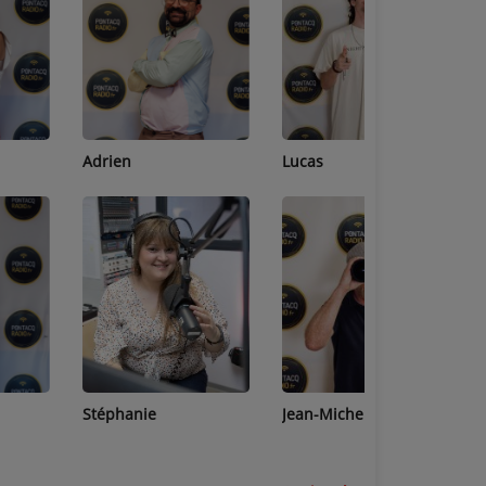
Adrien
Lucas
Bastien
Stéphanie
Jean-Michel
Céline