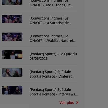
[Convictions Intimes] Le
ON/OFF - Tac O Tac : Que
Savez-Vous de L'Équipe ?
[Convictions Intimes] Le
ON/OFF - La Surprise de
Nadège
[Convictions Intimes] Le
ON/OFF - L'Habitat Naturel
des Chroniqueurs
[Pontacq Sports] - Le Quiz du
08/06/2026
[Pontacq Sports] Spéciale
Sport à Pontacq - L'intérêt
pour la CDM 2026 dépend-il
de la France ?
[Pontacq Sports] Spéciale
Sport à Pontacq - Interviews
des invités
Voir plus