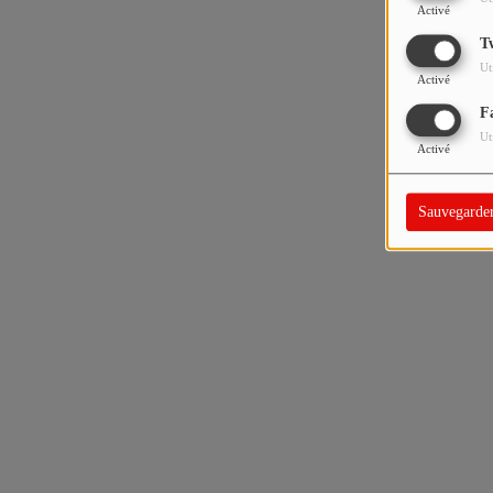
Activé
T
Ut
Activé
F
Ut
Activé
Sauvegarde