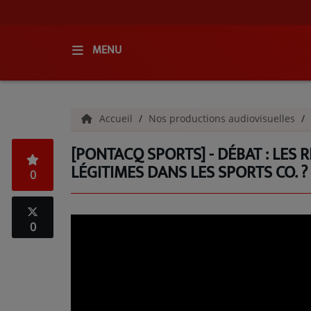
MENU
ACCUEIL
Accueil
Nos productions audiovisuelles
RADIO
[PONTACQ SPORTS] - DÉBAT : LES
QUI SOMMES-NOUS ?
LÉGITIMES DANS LES SPORTS CO. ?
0
L'ÉQUIPE
GRILLE DES PROGRAMMES
0
C'ÉTAIT QUOI CE TITRE ?
MÉDIAS