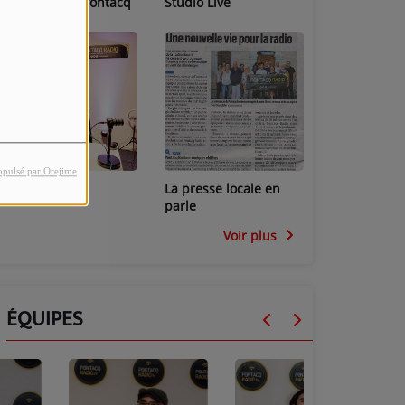
Les locaux de Pontacq
Studio Live
Radio
opulsé par Orejime
Studio Mini
La presse locale en
parle
Voir plus
ÉQUIPES