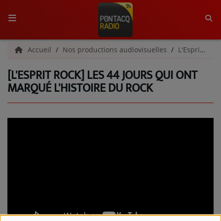
ACCUEIL
Accueil
Nos productions audiovisuelles
L'Esprit Rock
[L'ESPRIT ROCK] LES 44 JOURS QUI ONT
RADIO
MARQUÉ L'HISTOIRE DU ROCK
QUI SOMMES-NOUS ?
L'ÉQUIPE
GRILLE DES PROGRAMMES
C'ÉTAIT QUOI CE TITRE ?
MÉDIAS
PODCASTS - SAISON 2026/2027