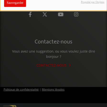
Propulsé par Orejime
Sauvegarder
PARTICIPEZ
JEUX CONCOURS
RECRUTEMENT
VENEZ DANS LE PUBLIC !
Contactez-nous
CRÉATIONS AUDIOVISUELLES
Vous avez une suggestion, ou vous voulez juste dire
bonjour ?
L'ŒIL DE L'OIE | PRÉSENTATION
CONTACTEZ-NOUS
VIDÉOS | L’ŒIL DE L'OIE
VIDÉOS | JEUX
Politique de confidentialité
|
Mentions légales
PARTENAIRES