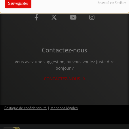
Propulsé par Orejime
Sauvegarder
PARTICIPEZ
JEUX CONCOURS
RECRUTEMENT
VENEZ DANS LE PUBLIC !
Contactez-nous
CRÉATIONS AUDIOVISUELLES
Vous avez une suggestion, ou vous voulez juste dire
bonjour ?
L'ŒIL DE L'OIE | PRÉSENTATION
CONTACTEZ-NOUS
VIDÉOS | L’ŒIL DE L'OIE
VIDÉOS | JEUX
Politique de confidentialité
|
Mentions légales
PARTENAIRES