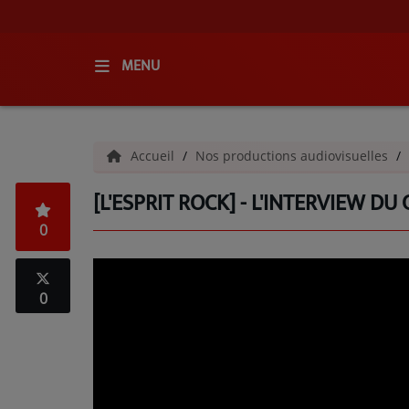
MENU
ACCUEIL
Accueil
Nos productions audiovisuelles
RADIO
[L'ESPRIT ROCK] - L'INTERVIEW D
QUI SOMMES-NOUS ?
0
L'ÉQUIPE
GRILLE DES PROGRAMMES
0
C'ÉTAIT QUOI CE TITRE ?
MÉDIAS