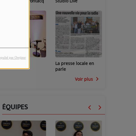
Les locaux de Pontacq
Studio Live
Radio
opulsé par Orejime
Studio Mini
La presse locale en
parle
Voir plus
ÉQUIPES