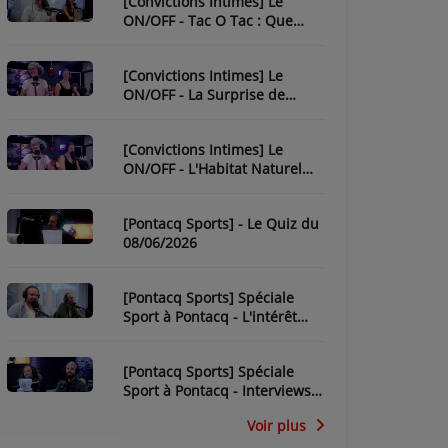
[Convictions Intimes] Le
ON/OFF - Tac O Tac : Que
Savez-Vous de L'Équipe ?
[Convictions Intimes] Le
ON/OFF - La Surprise de
Nadège
[Convictions Intimes] Le
ON/OFF - L'Habitat Naturel
des Chroniqueurs
[Pontacq Sports] - Le Quiz du
08/06/2026
[Pontacq Sports] Spéciale
Sport à Pontacq - L'intérêt
pour la CDM 2026 dépend-il
de la France ?
[Pontacq Sports] Spéciale
Sport à Pontacq - Interviews
des invités
Voir plus