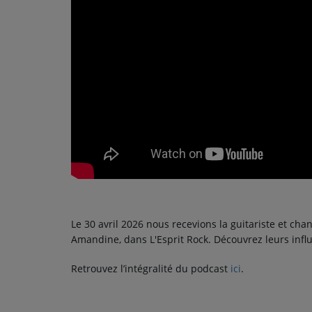
PODCASTS - SAISON 2026/2027
NOS PROGRAMMES COURTS
ARCHIVES - SAISONS PASSÉES
VOS ÉMISSIONS EN IMAGES
PHOTOS
ANNONCEURS & ESPACE PRO
VOTRE PUBLICITÉ SUR PONTACQ RADIO
LOCATION DE STUDIOS
Le 30 avril 2026 nous recevions la guitariste et c
Amandine, dans L'Esprit Rock. Découvrez leurs influ
ÉDUCATION AUX MÉDIAS ET À
L'INFORMATION
Retrouvez l’intégralité du podcast
ici
.
EN QUOI ÇA CONSISTE ?
ÉCOUTEZ LES PRODUCTIONS