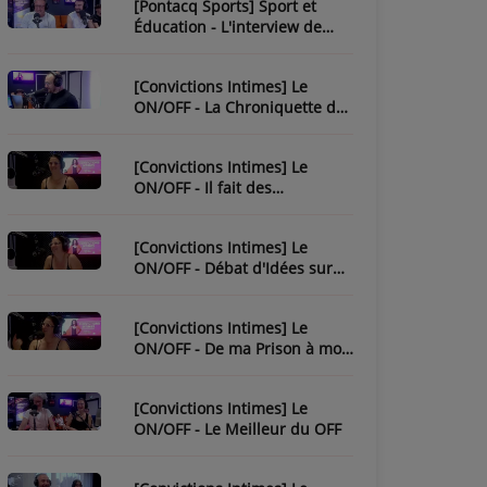
[Pontacq Sports] Sport et
Éducation - L'interview de
Christophe Bonnassiolle
[Convictions Intimes] Le
ON/OFF - La Chroniquette de
Julien
[Convictions Intimes] Le
ON/OFF - Il fait des
chroniques...
[Convictions Intimes] Le
ON/OFF - Débat d'Idées sur
l'Ésotérisme
[Convictions Intimes] Le
ON/OFF - De ma Prison à mon
Évasion
[Convictions Intimes] Le
ON/OFF - Le Meilleur du OFF