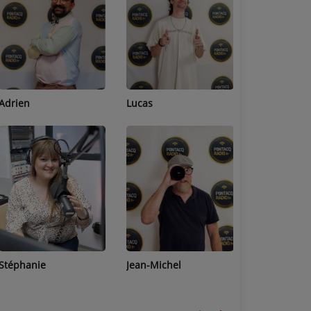
Adrien
Lucas
Bastien
Stéphanie
Jean-Michel
Céline