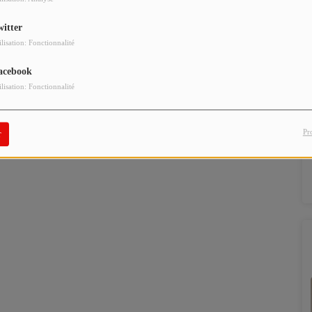
witter
ilisation: Fonctionnalité
acebook
ilisation: Fonctionnalité
Pr
r