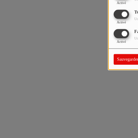
Activé
T
Ut
Activé
F
Ut
Activé
Sauvegarde