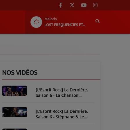
Melody
LOST FREQUENCIES FT. JAMES BLUNT
NOS VIDÉOS
[L'Esprit Rock] La Dernière,
Saison 6 - La Chanson
Mythique : Plastic Bertrand
[L'Esprit Rock] La Dernière,
Saison 6 - Stéphane & Le
Piratage de L'Esprit Rock