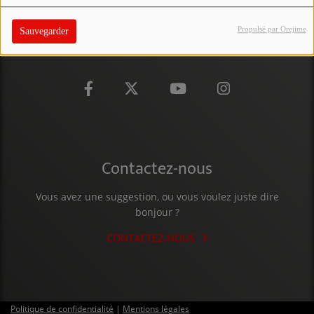
PARTICIPEZ
Propulsé par Orejime
Sauvegarder
JEUX CONCOURS
RECRUTEMENT
VENEZ DANS LE PUBLIC !
CRÉATIONS AUDIOVISUELLES
Contactez-nous
L'ŒIL DE L'OIE | PRÉSENTATION
Vous avez une suggestion, ou vous voulez juste dire
VIDÉOS | L’ŒIL DE L'OIE
bonjour ?
VIDÉOS | JEUX
CONTACTEZ-NOUS
PARTENAIRES
Politique de confidentialité
|
Mentions légales