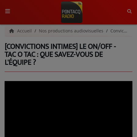
ACCUEIL
Accueil
Nos productions audiovisuelles
Convictions Intimes
[CONVICTIONS INTIMES] LE ON/OFF -
RADIO
TAC O TAC : QUE SAVEZ-VOUS DE
L'ÉQUIPE ?
QUI SOMMES-NOUS ?
L'ÉQUIPE
GRILLE DES PROGRAMMES
C'ÉTAIT QUOI CE TITRE ?
MÉDIAS
PODCASTS - SAISON 2026/2027