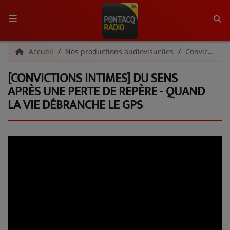
ACCUEIL
Accueil
Nos productions audiovisuelles
Convictions Intimes
[CONVICTIONS INTIMES] DU SENS
RADIO
APRÈS UNE PERTE DE REPÈRE - QUAND
LA VIE DÉBRANCHE LE GPS
QUI SOMMES-NOUS ?
L'ÉQUIPE
GRILLE DES PROGRAMMES
C'ÉTAIT QUOI CE TITRE ?
MÉDIAS
PODCASTS - SAISON 2026/2027