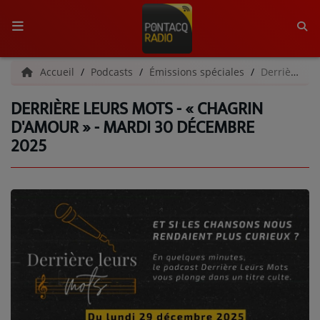
ACCUEIL
Accueil
Podcasts
Émissions spéciales
Derrière Leurs Mots - « CHAGRIN D'AMOUR » - Mardi 30 décembre 2025
DERRIÈRE LEURS MOTS - « CHAGRIN
RADIO
D'AMOUR » - MARDI 30 DÉCEMBRE
2025
QUI SOMMES-NOUS ?
L'ÉQUIPE
GRILLE DES PROGRAMMES
C'ÉTAIT QUOI CE TITRE ?
MÉDIAS
PODCASTS - SAISON 2026/2027