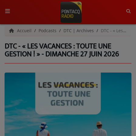
ACCUEIL
Accueil
Podcasts
DTC | Archives
DTC - « Les vacances : toute une gestion ! » - Dimanche 27 juin 2026
DTC - « LES VACANCES : TOUTE UNE
RADIO
GESTION ! » - DIMANCHE 27 JUIN 2026
QUI SOMMES-NOUS ?
L'ÉQUIPE
GRILLE DES PROGRAMMES
C'ÉTAIT QUOI CE TITRE ?
MÉDIAS
PODCASTS - SAISON 2026/2027