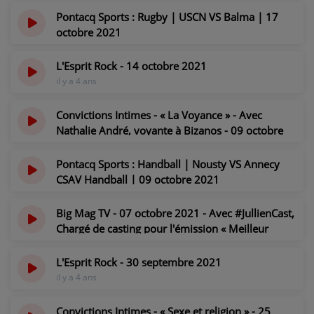
CONTACT
il y a 4 ans
Pontacq Sports : Rugby | USCN VS Balma | 17
octobre 2021
il y a 4 ans
L'Esprit Rock - 14 octobre 2021
il y a 4 ans
Convictions Intimes - « La Voyance » - Avec
Nathalie André, voyante à Bizanos - 09 octobre
2021
il y a 4 ans
Pontacq Sports : Handball | Nousty VS Annecy
CSAV Handball | 09 octobre 2021
il y a 4 ans
Big Mag TV - 07 octobre 2021 - Avec #JullienCast,
Chargé de casting pour l'émission « Meilleur
Pâtissier » sur M6
il y a 4 ans
L'Esprit Rock - 30 septembre 2021
il y a 4 ans
Convictions Intimes - « Sexe et religion » - 25