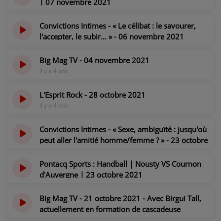
| 07 novembre 2021
il y a 4 ans
PARTICIPEZ
Convictions Intimes - « Le célibat : le savourer,
JEUX CONCOURS
l'accepter, le subir... » - 06 novembre 2021
il y a 4 ans
RECRUTEMENT
Big Mag TV - 04 novembre 2021
il y a 4 ans
VENEZ DANS LE PUBLIC !
L'Esprit Rock - 28 octobre 2021
CRÉATIONS AUDIOVISUELLES
il y a 4 ans
L'ŒIL DE L'OIE | PRÉSENTATION
Convictions Intimes - « Sexe, ambiguïté : jusqu'où
peut aller l'amitié homme/femme ? » - 23 octobre
VIDÉOS | L’ŒIL DE L'OIE
2021
il y a 4 ans
Pontacq Sports : Handball | Nousty VS Cournon
VIDÉOS | JEUX
d'Auvergne | 23 octobre 2021
il y a 4 ans
PARTENAIRES
Big Mag TV - 21 octobre 2021 - Avec Birgui Tall,
actuellement en formation de cascadeuse
professionnelle dans le cinéma