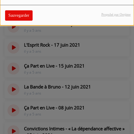
Ça Part en Live - 22 juin 2021
il y a 5 ans
Propulsé par Orejime
Sauvegarder
La Bande à Bruno - 19 juin 2021
il y a 5 ans
L'Esprit Rock - 17 juin 2021
il y a 5 ans
Ça Part en Live - 15 juin 2021
il y a 5 ans
La Bande à Bruno - 12 juin 2021
il y a 5 ans
Ça Part en Live - 08 juin 2021
il y a 5 ans
Convictions Intimes - « La dépendance affective »