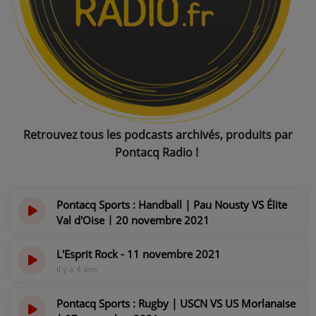
NOS PROGRAMMES COURTS
ARCHIVES - SAISONS PASSÉES
VOS ÉMISSIONS EN IMAGES
PHOTOS
Retrouvez tous les podcasts archivés, produits par
ANNONCEURS & ESPACE PRO
Pontacq Radio !
VOTRE PUBLICITÉ SUR PONTACQ RADIO
LOCATION DE STUDIOS
Pontacq Sports : Handball | Pau Nousty VS Élite
Val d'Oise | 20 novembre 2021
ÉDUCATION AUX MÉDIAS ET À
il y a 4 ans
L'INFORMATION
L'Esprit Rock - 11 novembre 2021
EN QUOI ÇA CONSISTE ?
il y a 4 ans
ÉCOUTEZ LES PRODUCTIONS
Pontacq Sports : Rugby | USCN VS US Morlanaise