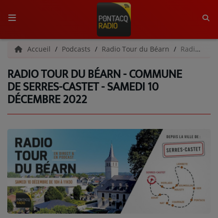
ACCUEIL
Accueil
Podcasts
Radio Tour du Béarn
Radio Tour du Béarn - Commune de Serres-Castet - Samedi 10 décembre 2022
RADIO TOUR DU BÉARN - COMMUNE
RADIO
DE SERRES-CASTET - SAMEDI 10
DÉCEMBRE 2022
QUI SOMMES-NOUS ?
L'ÉQUIPE
GRILLE DES PROGRAMMES
C'ÉTAIT QUOI CE TITRE ?
MÉDIAS
PODCASTS - SAISON 2026/2027