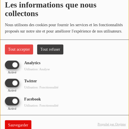
Les informations que nous
NOS PROGRAMMES COURTS
collectons
ARCHIVES - SAISONS PASSÉES
Oups, vous avez
VOS ÉMISSIONS EN IMAGES
Nous utilisons des cookies pour fournir les services et les fonctionnalités
rencontré une erreur.
proposés sur notre site et pour améliorer l'expérience de nos utilisateurs.
PHOTOS
Il semble que la page que vous recherchez n’existe plus.
Tout accepter
Tout refuser
ANNONCEURS & ESPACE PRO
Analytics
VOTRE PUBLICITÉ SUR PONTACQ RADIO
Utilisation: Analyse
Activé
LOCATION DE STUDIOS
Twitter
Utilisation: Fonctionnalité
Activé
ÉDUCATION AUX MÉDIAS ET À
Facebook
L'INFORMATION
Utilisation: Fonctionnalité
EN QUOI ÇA CONSISTE ?
Activé
ÉCOUTEZ LES PRODUCTIONS
Propulsé par Orejime
Sauvegarder