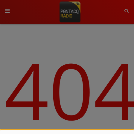
ACCUEIL
40
RADIO
QUI SOMMES-NOUS ?
L'ÉQUIPE
GRILLE DES PROGRAMMES
C'ÉTAIT QUOI CE TITRE ?
MÉDIAS
PODCASTS - SAISON 2026/2027