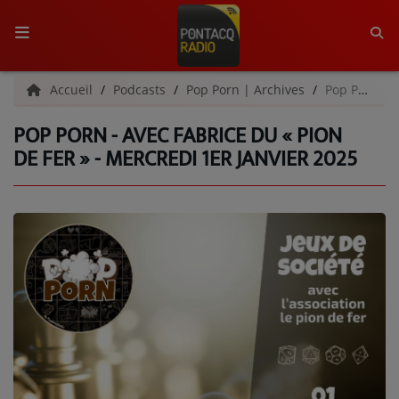
ACCUEIL
Accueil
Podcasts
Pop Porn | Archives
Pop Porn - Avec Fabrice du « Pion de Fer » - Mercredi 1er janvier 2025
POP PORN - AVEC FABRICE DU « PION
RADIO
DE FER » - MERCREDI 1ER JANVIER 2025
QUI SOMMES-NOUS ?
L'ÉQUIPE
GRILLE DES PROGRAMMES
C'ÉTAIT QUOI CE TITRE ?
MÉDIAS
PODCASTS - SAISON 2026/2027