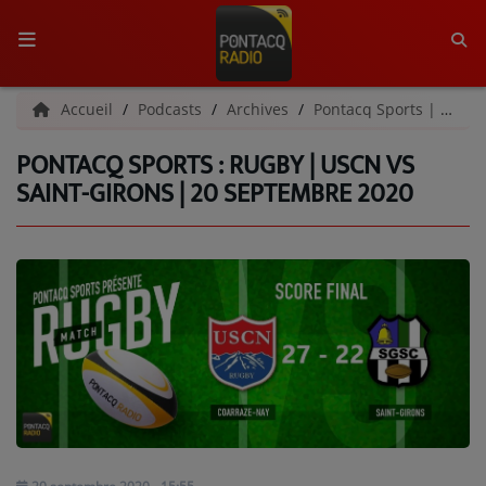
ACCUEIL
Accueil
Podcasts
Archives
Pontacq Sports | Archives
PONTACQ SPORTS : RUGBY | USCN VS
RADIO
SAINT-GIRONS | 20 SEPTEMBRE 2020
QUI SOMMES-NOUS ?
L'ÉQUIPE
GRILLE DES PROGRAMMES
C'ÉTAIT QUOI CE TITRE ?
MÉDIAS
PODCASTS - SAISON 2026/2027