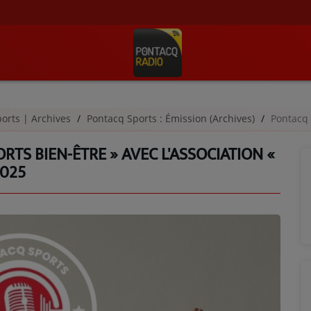
orts | Archives
Pontacq Sports : Émission (Archives)
Pontacq Sports 
RTS BIEN-ÊTRE » AVEC L'ASSOCIATION «
2025