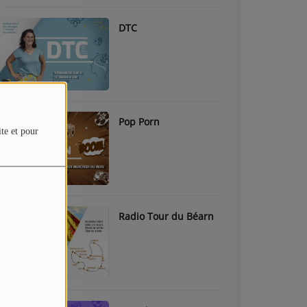
DTC
Pop Porn
ite et pour
Radio Tour du Béarn