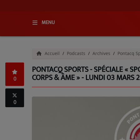
MENU
ACCUEIL
Accueil
Podcasts
Archives
Pontacq Sp
RADIO
PONTACQ SPORTS - SPÉCIALE « SPO
QUI SOMMES-NOUS ?
CORPS & ÂME » - LUNDI 03 MARS 
0
L'ÉQUIPE
GRILLE DES PROGRAMMES
0
C'ÉTAIT QUOI CE TITRE ?
MÉDIAS