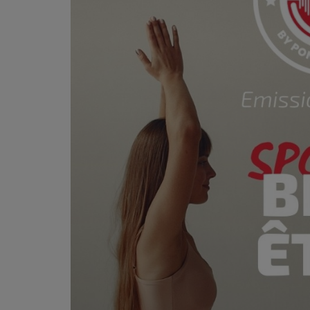
PODCASTS - SAISON 2026/2027
NOS PROGRAMMES COURTS
ARCHIVES - SAISONS PASSÉES
VOS ÉMISSIONS EN IMAGES
PHOTOS
ANNONCEURS & ESPACE PRO
VOTRE PUBLICITÉ SUR PONTACQ RADIO
LOCATION DE STUDIOS
ÉDUCATION AUX MÉDIAS ET À
L'INFORMATION
EN QUOI ÇA CONSISTE ?
ÉCOUTEZ LES PRODUCTIONS