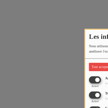
Les in
Nous utilisons
améliorer l'ex
Tout accept
A
Ut
Activé
T
Ut
Activé