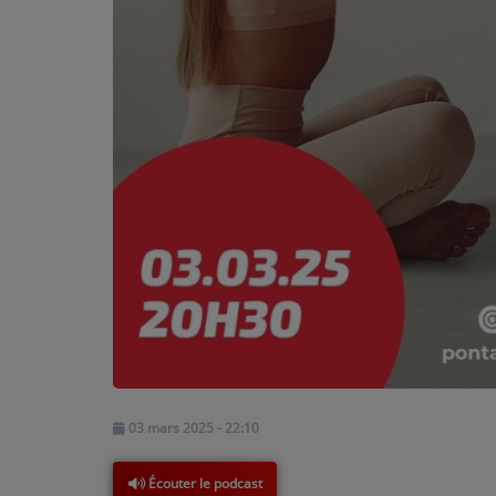
PARTICIPEZ
JEUX CONCOURS
RECRUTEMENT
VENEZ DANS LE PUBLIC !
CRÉATIONS AUDIOVISUELLES
L'ŒIL DE L'OIE | PRÉSENTATION
VIDÉOS | L’ŒIL DE L'OIE
VIDÉOS | JEUX
03 mars 2025 - 22:10
PARTENAIRES
Écouter le podcast