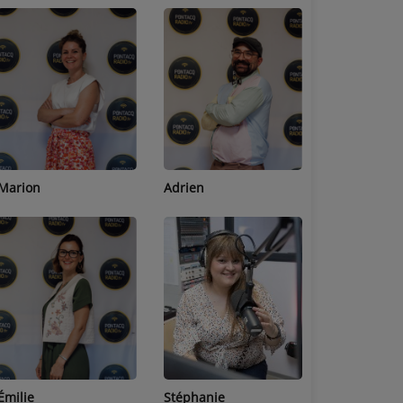
Adrien
Lucas
Bastien
Stéphanie
Jean-Michel
Céline