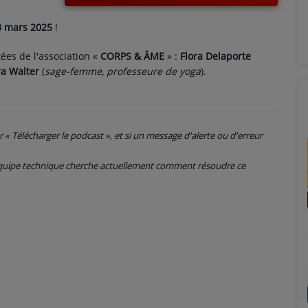
3 mars 2025
!
tées de l'association «
CORPS & ÂME
» :
Flora Delaporte
ra Walter
(
sage-femme, professeure de yoga
).
ur « Télécharger le podcast », et si un message d'alerte ou d'erreur
 équipe technique cherche actuellement comment résoudre ce