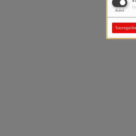
F
Ut
Activé
Sauvegarde