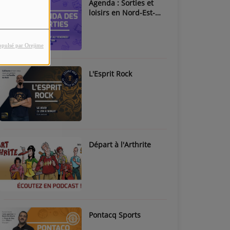
Agenda : Sorties et
loisirs en Nord-Est-
Béarn & Pays de Nay
opulsé par Orejime
L'Esprit Rock
Départ à l'Arthrite
Pontacq Sports