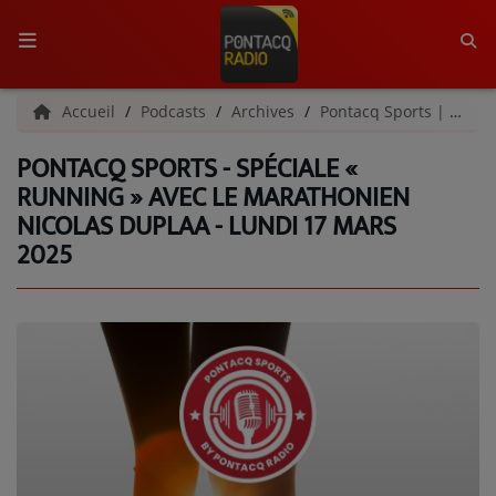
ACCUEIL
Accueil
Podcasts
Archives
Pontacq Sports | Archives
PONTACQ SPORTS - SPÉCIALE «
RADIO
RUNNING » AVEC LE MARATHONIEN
NICOLAS DUPLAA - LUNDI 17 MARS
QUI SOMMES-NOUS ?
2025
L'ÉQUIPE
GRILLE DES PROGRAMMES
C'ÉTAIT QUOI CE TITRE ?
MÉDIAS
PODCASTS - SAISON 2026/2027