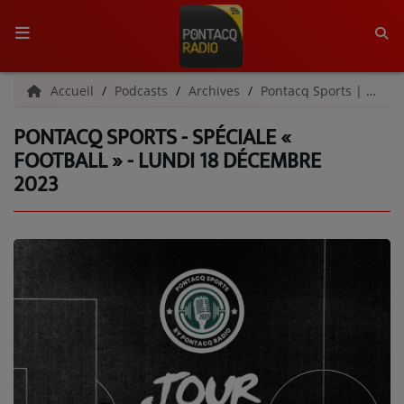
ACCUEIL
Accueil
Podcasts
Archives
Pontacq Sports | Archives
PONTACQ SPORTS - SPÉCIALE «
RADIO
FOOTBALL » - LUNDI 18 DÉCEMBRE
2023
QUI SOMMES-NOUS ?
L'ÉQUIPE
GRILLE DES PROGRAMMES
C'ÉTAIT QUOI CE TITRE ?
MÉDIAS
PODCASTS - SAISON 2026/2027