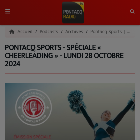
ACCUEIL
Accueil
Podcasts
Archives
Pontacq Sports | Archives
PONTACQ SPORTS - SPÉCIALE «
RADIO
CHEERLEADING » - LUNDI 28 OCTOBRE
2024
QUI SOMMES-NOUS ?
L'ÉQUIPE
GRILLE DES PROGRAMMES
C'ÉTAIT QUOI CE TITRE ?
MÉDIAS
PODCASTS - SAISON 2026/2027