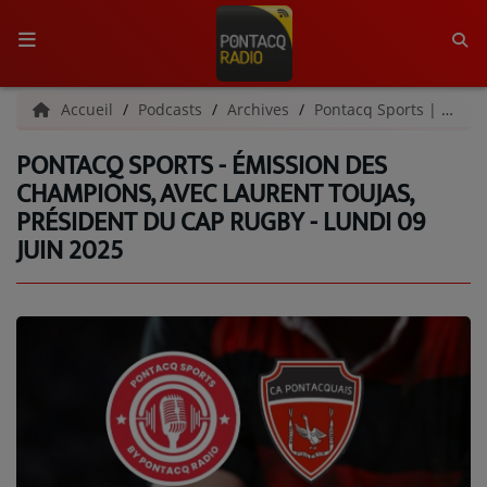
ACCUEIL
Accueil
Podcasts
Archives
Pontacq Sports | Archives
PONTACQ SPORTS - ÉMISSION DES
RADIO
CHAMPIONS, AVEC LAURENT TOUJAS,
PRÉSIDENT DU CAP RUGBY - LUNDI 09
QUI SOMMES-NOUS ?
JUIN 2025
L'ÉQUIPE
GRILLE DES PROGRAMMES
C'ÉTAIT QUOI CE TITRE ?
MÉDIAS
PODCASTS - SAISON 2026/2027