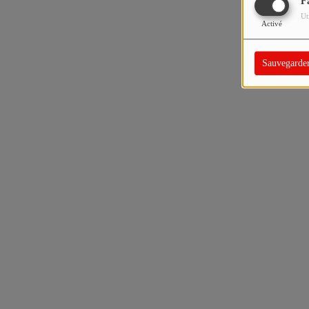
F
Ut
Activé
Sauvegarde