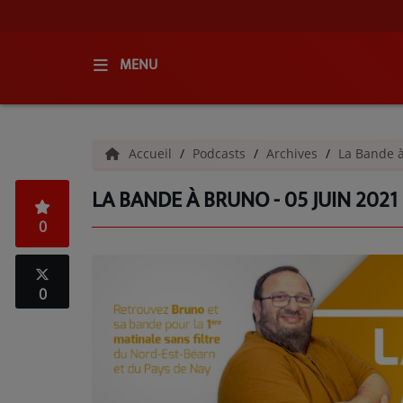
MENU
ACCUEIL
Accueil
Podcasts
Archives
La Bande 
RADIO
LA BANDE À BRUNO - 05 JUIN 2021
QUI SOMMES-NOUS ?
0
L'ÉQUIPE
GRILLE DES PROGRAMMES
0
C'ÉTAIT QUOI CE TITRE ?
MÉDIAS