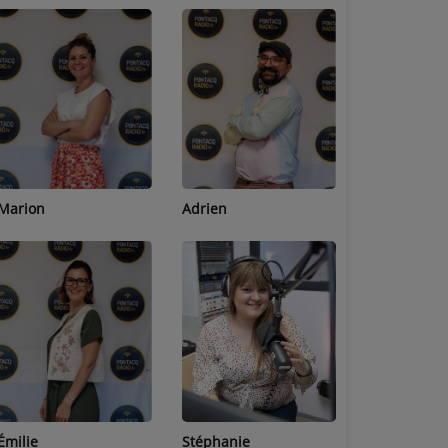
Adrien
Lucas
Bastien
Stéphanie
Jean-Michel
Céline