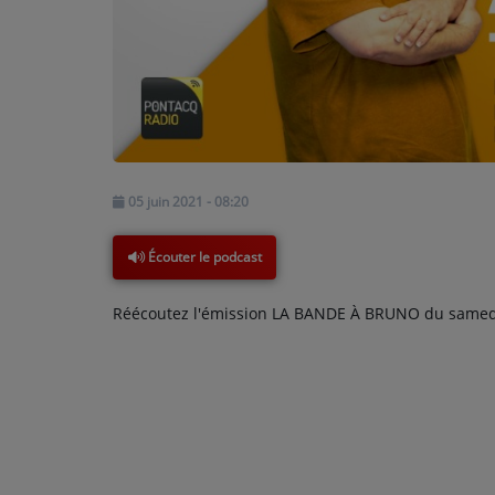
PODCASTS - SAISON 2026/2027
NOS PROGRAMMES COURTS
ARCHIVES - SAISONS PASSÉES
VOS ÉMISSIONS EN IMAGES
PHOTOS
05 juin 2021 - 08:20
ANNONCEURS & ESPACE PRO
Écouter le podcast
VOTRE PUBLICITÉ SUR PONTACQ RADIO
Réécoutez l'émission LA BANDE À BRUNO du samedi 
LOCATION DE STUDIOS
ÉDUCATION AUX MÉDIAS ET À
L'INFORMATION
EN QUOI ÇA CONSISTE ?
ÉCOUTEZ LES PRODUCTIONS