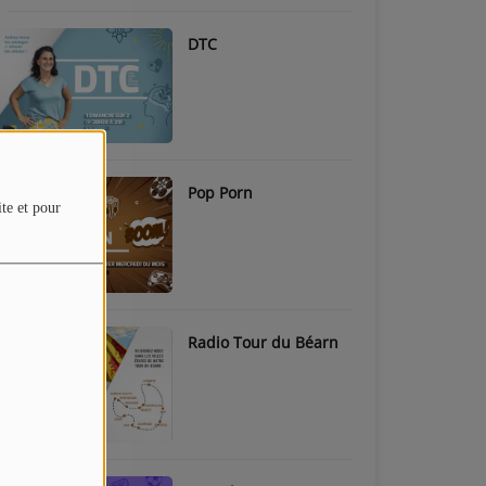
DTC
Pop Porn
ite et pour
Radio Tour du Béarn