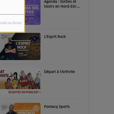
Agenda : Sorties et
loisirs en Nord-Est-
Béarn & Pays de Nay
opulsé par Orejime
L'Esprit Rock
Départ à l'Arthrite
Pontacq Sports