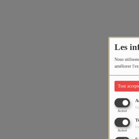
Les in
Nous utilisons
améliorer l'ex
Tout accept
A
Ut
Activé
T
Ut
Activé