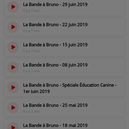
La Bande à Bruno - 29 juin 2019
PARTICIPEZ
il y a 7 ans
JEUX CONCOURS
La Bande à Bruno - 22 juin 2019
il y a 7 ans
RECRUTEMENT
VENEZ DANS LE PUBLIC !
La Bande à Bruno - 15 juin 2019
il y a 7 ans
CRÉATIONS AUDIOVISUELLES
La Bande à Bruno - 08 juin 2019
il y a 7 ans
L'ŒIL DE L'OIE | PRÉSENTATION
VIDÉOS | L’ŒIL DE L'OIE
La Bande à Bruno - Spéciale Éducation Canine -
1er juin 2019
VIDÉOS | JEUX
il y a 7 ans
La Bande à Bruno - 25 mai 2019
il y a 7 ans
PARTENAIRES
La Bande à Bruno - 18 mai 2019