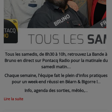
NOS PROGRAMMES COURTS
ARCHIVES - SAISONS PASSÉES
VOS ÉMISSIONS EN IMAGES
PHOTOS
ANNONCEURS & ESPACE PRO
Tous les samedis, de 8h30 à 10h, retrouvez La Bande à
VOTRE PUBLICITÉ SUR PONTACQ RADIO
Bruno en direct sur Pontacq Radio pour la matinale du
samedi matin.
LOCATION DE STUDIOS
Chaque semaine, l'équipe fait le plein d'infos pratiques
pour un week-end réussi en Béarn & Bigorre !
ÉDUCATION AUX MÉDIAS ET À
L'INFORMATION
Info, agenda des sorties, météo,
EN QUOI ÇA CONSISTE ?
Lire la suite
ÉCOUTEZ LES PRODUCTIONS