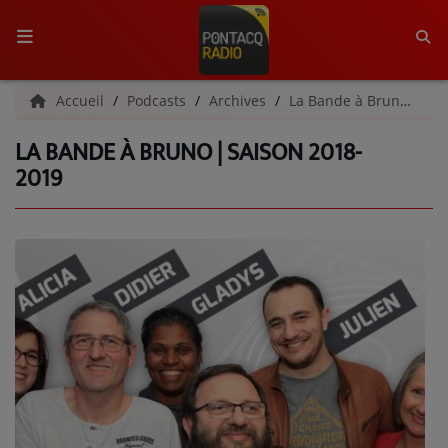
ACCUEIL
Accueil
Podcasts
Archives
La Bande à Bruno | Archives
LA BANDE À BRUNO | SAISON 2018-
RADIO
2019
QUI SOMMES-NOUS ?
L'ÉQUIPE
GRILLE DES PROGRAMMES
C'ÉTAIT QUOI CE TITRE ?
MÉDIAS
PODCASTS - SAISON 2026/2027