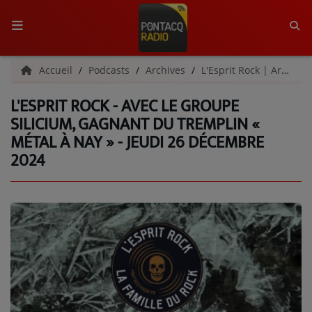
ACCUEIL
Accueil
Podcasts
Archives
L'Esprit Rock | Archives
L'ESPRIT ROCK - AVEC LE GROUPE
RADIO
SILICIUM, GAGNANT DU TREMPLIN «
MÉTAL À NAY » - JEUDI 26 DÉCEMBRE
QUI SOMMES-NOUS ?
2024
L'ÉQUIPE
GRILLE DES PROGRAMMES
C'ÉTAIT QUOI CE TITRE ?
MÉDIAS
PODCASTS - SAISON 2026/2027