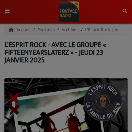
ACCUEIL
Accueil
Podcasts
Archives
L'Esprit Rock | Archives
L'ESPRIT ROCK - AVEC LE GROUPE «
RADIO
FIFTEENYEARSLATERZ » - JEUDI 23
JANVIER 2025
QUI SOMMES-NOUS ?
L'ÉQUIPE
GRILLE DES PROGRAMMES
C'ÉTAIT QUOI CE TITRE ?
MÉDIAS
PODCASTS - SAISON 2026/2027