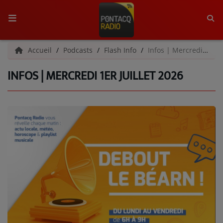
ACCUEIL
Accueil
Podcasts
Flash Info
Infos | Mercredi 1er juillet 2026
INFOS | MERCREDI 1ER JUILLET 2026
RADIO
QUI SOMMES-NOUS ?
L'ÉQUIPE
GRILLE DES PROGRAMMES
C'ÉTAIT QUOI CE TITRE ?
MÉDIAS
PODCASTS - SAISON 2026/2027