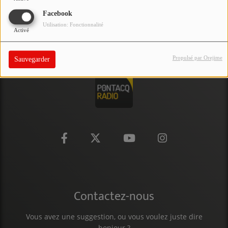
PARTICIPEZ
Facebook
Utilisation: Fonctionnalité
Activé
JEUX CONCOURS
RECRUTEMENT
Propulsé par Orejime
Sauvegarder
VENEZ DANS LE PUBLIC !
CRÉATIONS AUDIOVISUELLES
L'ŒIL DE L'OIE | PRÉSENTATION
VIDÉOS | L’ŒIL DE L'OIE
VIDÉOS | JEUX
Contactez-nous
PARTENAIRES
Vous avez une suggestion, ou vous voulez juste dire
bonjour ?