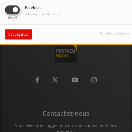
PARTICIPEZ
Facebook
Utilisation: Fonctionnalité
Activé
JEUX CONCOURS
RECRUTEMENT
Propulsé par Orejime
Sauvegarder
VENEZ DANS LE PUBLIC !
CRÉATIONS AUDIOVISUELLES
L'ŒIL DE L'OIE | PRÉSENTATION
VIDÉOS | L’ŒIL DE L'OIE
VIDÉOS | JEUX
Contactez-nous
PARTENAIRES
Vous avez une suggestion, ou vous voulez juste dire
bonjour ?