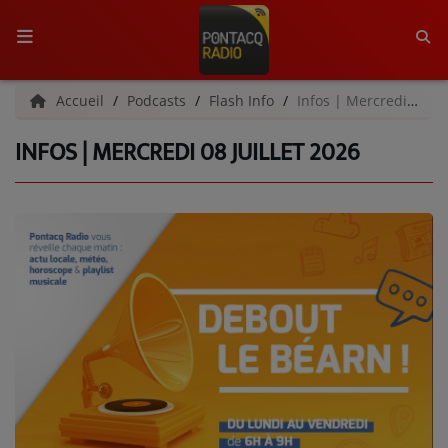
ACCUEIL
Accueil
Podcasts
Flash Info
Infos | Mercredi 08 juillet 2026
INFOS | MERCREDI 08 JUILLET 2026
RADIO
QUI SOMMES-NOUS ?
L'ÉQUIPE
GRILLE DES PROGRAMMES
C'ÉTAIT QUOI CE TITRE ?
MÉDIAS
PODCASTS - SAISON 2026/2027