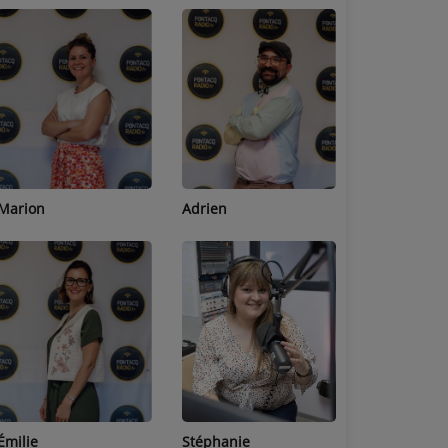
Adrien
Lucas
Bastien
Stéphanie
Jean-Michel
Céline