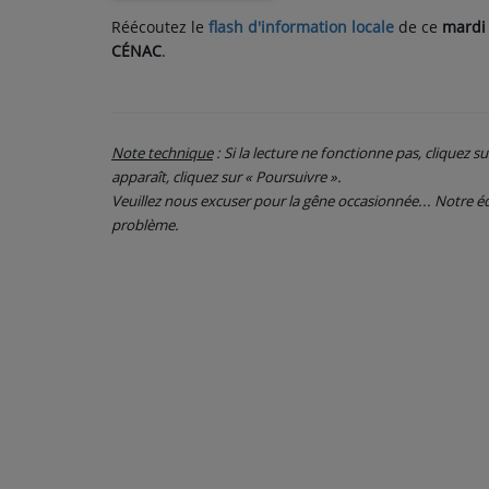
Réécoutez le
flash d'information locale
de ce
mardi
CÉNAC
.
PARTICIPEZ
JEUX CONCOURS
RECRUTEMENT
Note technique
: Si la lecture ne fonctionne pas, cliquez s
apparaît, cliquez sur « Poursuivre ».
VENEZ DANS LE PUBLIC !
Veuillez nous excuser pour la gêne occasionnée... Notre
problème.
CRÉATIONS AUDIOVISUELLES
L'ŒIL DE L'OIE | PRÉSENTATION
VIDÉOS | L’ŒIL DE L'OIE
VIDÉOS | JEUX
PARTENAIRES