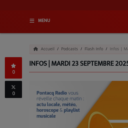
MENU
ACCUEIL
Accueil
Podcasts
Flash Info
Infos | 
RADIO
INFOS | MARDI 23 SEPTEMBRE 202
QUI SOMMES-NOUS ?
0
L'ÉQUIPE
GRILLE DES PROGRAMMES
0
C'ÉTAIT QUOI CE TITRE ?
MÉDIAS