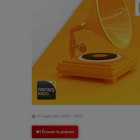
PODCASTS - SAISON 2026/2027
NOS PROGRAMMES COURTS
ARCHIVES - SAISONS PASSÉES
VOS ÉMISSIONS EN IMAGES
PHOTOS
ANNONCEURS & ESPACE PRO
VOTRE PUBLICITÉ SUR PONTACQ RADIO
LOCATION DE STUDIOS
ÉDUCATION AUX MÉDIAS ET À
23 septembre 2025 - 09:05
L'INFORMATION
EN QUOI ÇA CONSISTE ?
Écouter le podcast
ÉCOUTEZ LES PRODUCTIONS