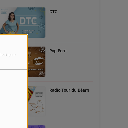
DTC
Pop Porn
ite et pour
Radio Tour du Béarn