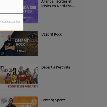
Agenda : Sorties et
loisirs en Nord-Est-
Béarn & Pays de Nay
opulsé par Orejime
L'Esprit Rock
Départ à l'Arthrite
Pontacq Sports