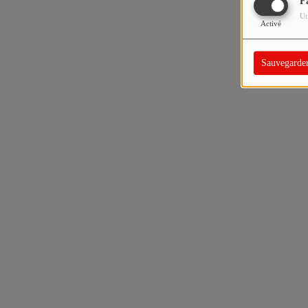
F
Ut
Activé
Sauvegarde