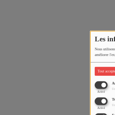
Les in
Nous utilisons
améliorer l'ex
Tout accept
A
Ut
Activé
T
Ut
Activé