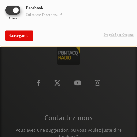
PARTICIPEZ
Facebook
Utilisation: Fonctionnalité
Activé
JEUX CONCOURS
RECRUTEMENT
Propulsé par Orejime
Sauvegarder
VENEZ DANS LE PUBLIC !
CRÉATIONS AUDIOVISUELLES
L'ŒIL DE L'OIE | PRÉSENTATION
VIDÉOS | L’ŒIL DE L'OIE
VIDÉOS | JEUX
Contactez-nous
PARTENAIRES
Vous avez une suggestion, ou vous voulez juste dire
bonjour ?