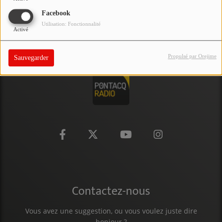
PARTICIPEZ
Facebook
Utilisation: Fonctionnalité
Activé
JEUX CONCOURS
RECRUTEMENT
Propulsé par Orejime
Sauvegarder
VENEZ DANS LE PUBLIC !
CRÉATIONS AUDIOVISUELLES
L'ŒIL DE L'OIE | PRÉSENTATION
VIDÉOS | L’ŒIL DE L'OIE
VIDÉOS | JEUX
Contactez-nous
PARTENAIRES
Vous avez une suggestion, ou vous voulez juste dire
bonjour ?