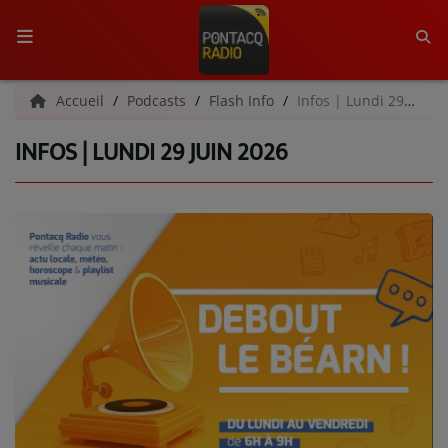
ACCUEIL
Accueil
Podcasts
Flash Info
Infos | Lundi 29 juin 2026
INFOS | LUNDI 29 JUIN 2026
RADIO
QUI SOMMES-NOUS ?
L'ÉQUIPE
GRILLE DES PROGRAMMES
C'ÉTAIT QUOI CE TITRE ?
MÉDIAS
PODCASTS - SAISON 2026/2027