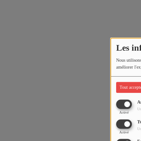
Les in
Nous utilisons
améliorer l'ex
Tout accept
A
Ut
Activé
T
Ut
Activé