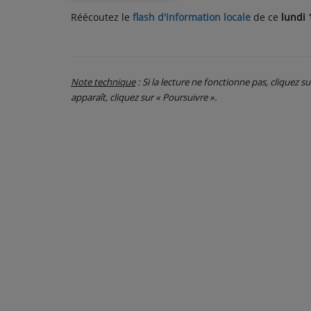
Réécoutez le
flash d'information locale
de ce
lundi 
PARTICIPEZ
JEUX CONCOURS
Note technique
: Si la lecture ne fonctionne pas, cliquez s
RECRUTEMENT
apparaît, cliquez sur « Poursuivre ».
VENEZ DANS LE PUBLIC !
CRÉATIONS AUDIOVISUELLES
L'ŒIL DE L'OIE | PRÉSENTATION
VIDÉOS | L’ŒIL DE L'OIE
VIDÉOS | JEUX
PARTENAIRES