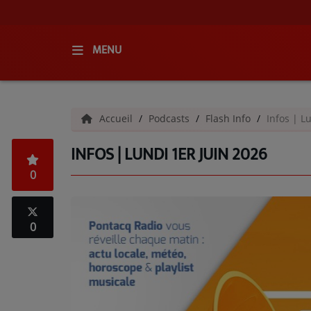
MENU
ACCUEIL
Accueil
Podcasts
Flash Info
Infos | L
RADIO
INFOS | LUNDI 1ER JUIN 2026
QUI SOMMES-NOUS ?
0
L'ÉQUIPE
GRILLE DES PROGRAMMES
0
C'ÉTAIT QUOI CE TITRE ?
MÉDIAS