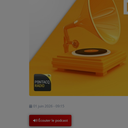
PODCASTS - SAISON 2026/2027
NOS PROGRAMMES COURTS
ARCHIVES - SAISONS PASSÉES
VOS ÉMISSIONS EN IMAGES
PHOTOS
ANNONCEURS & ESPACE PRO
VOTRE PUBLICITÉ SUR PONTACQ RADIO
LOCATION DE STUDIOS
ÉDUCATION AUX MÉDIAS ET À
01 juin 2026 - 09:15
L'INFORMATION
EN QUOI ÇA CONSISTE ?
Écouter le podcast
ÉCOUTEZ LES PRODUCTIONS