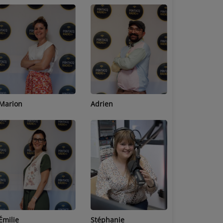
Adrien
Lucas
Bastien
Stéphanie
Jean-Michel
Céline