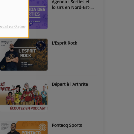
Agenda : Sorties et
loisirs en Nord-Est-
Béarn & Pays de Nay
opulsé par Orejime
L'Esprit Rock
Départ à l'Arthrite
Pontacq Sports