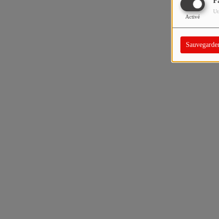
F
Ut
Activé
Sauvegarde