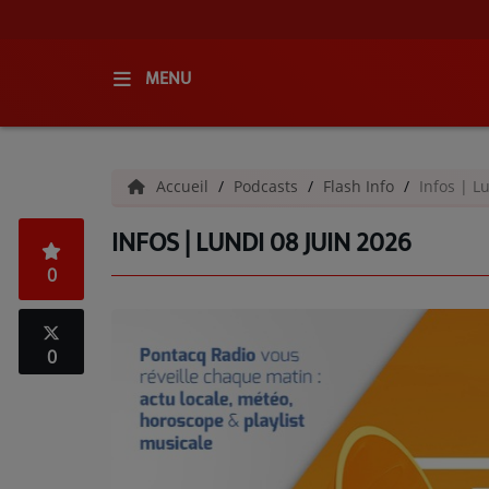
MENU
ACCUEIL
Accueil
Podcasts
Flash Info
Infos | L
RADIO
INFOS | LUNDI 08 JUIN 2026
QUI SOMMES-NOUS ?
0
L'ÉQUIPE
GRILLE DES PROGRAMMES
0
C'ÉTAIT QUOI CE TITRE ?
MÉDIAS