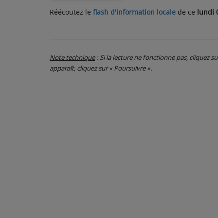
Réécoutez le
flash d'information locale
de ce
lundi 
PARTICIPEZ
JEUX CONCOURS
Note technique
: Si la lecture ne fonctionne pas, cliquez s
RECRUTEMENT
apparaît, cliquez sur « Poursuivre ».
VENEZ DANS LE PUBLIC !
CRÉATIONS AUDIOVISUELLES
L'ŒIL DE L'OIE | PRÉSENTATION
VIDÉOS | L’ŒIL DE L'OIE
VIDÉOS | JEUX
PARTENAIRES