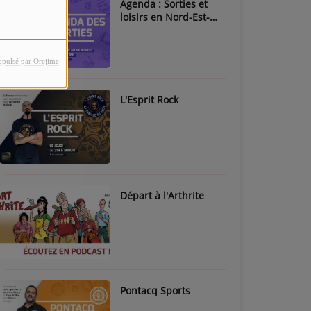
Agenda : Sorties et
loisirs en Nord-Est-
Béarn & Pays de Nay
opulsé par Orejime
L'Esprit Rock
Départ à l'Arthrite
Pontacq Sports