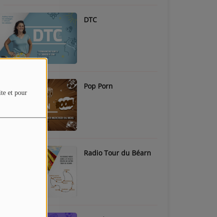
DTC
Pop Porn
ite et pour
Radio Tour du Béarn