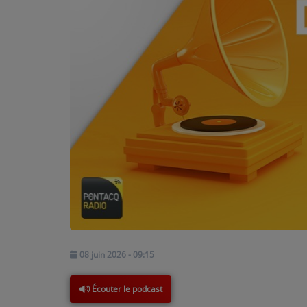
PODCASTS - SAISON 2026/2027
NOS PROGRAMMES COURTS
ARCHIVES - SAISONS PASSÉES
VOS ÉMISSIONS EN IMAGES
PHOTOS
ANNONCEURS & ESPACE PRO
VOTRE PUBLICITÉ SUR PONTACQ RADIO
LOCATION DE STUDIOS
ÉDUCATION AUX MÉDIAS ET À
08 juin 2026 - 09:15
L'INFORMATION
EN QUOI ÇA CONSISTE ?
Écouter le podcast
ÉCOUTEZ LES PRODUCTIONS