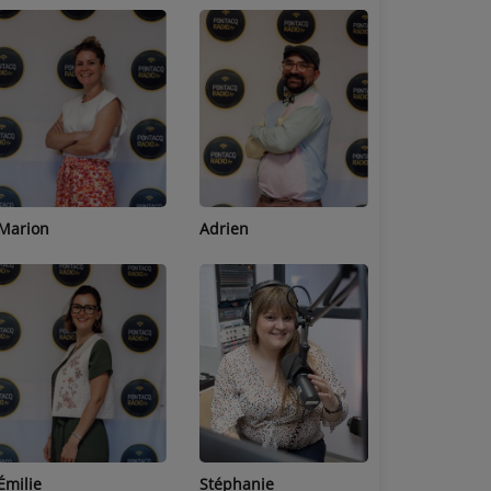
Adrien
Lucas
Bastien
Stéphanie
Jean-Michel
Céline