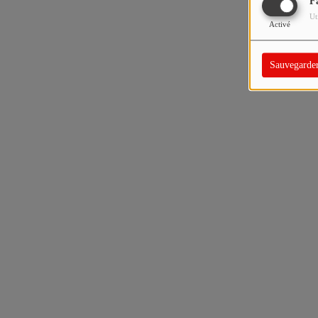
F
Ut
Activé
Sauvegarde