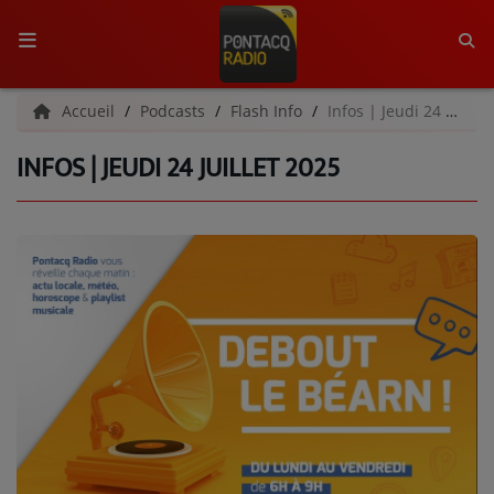
ACCUEIL
Accueil
Podcasts
Flash Info
Infos | Jeudi 24 juillet 2025
INFOS | JEUDI 24 JUILLET 2025
RADIO
QUI SOMMES-NOUS ?
L'ÉQUIPE
GRILLE DES PROGRAMMES
C'ÉTAIT QUOI CE TITRE ?
MÉDIAS
PODCASTS - SAISON 2026/2027