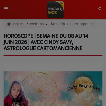
ACCUEIL
Accueil
Podcasts
Flash Info
Horoscope | Semaine du 08 au 14 juin 2026 | Avec Cindy Savy, astrologue cartomancienne
HOROSCOPE | SEMAINE DU 08 AU 14
RADIO
JUIN 2026 | AVEC CINDY SAVY,
ASTROLOGUE CARTOMANCIENNE
QUI SOMMES-NOUS ?
L'ÉQUIPE
GRILLE DES PROGRAMMES
C'ÉTAIT QUOI CE TITRE ?
MÉDIAS
PODCASTS - SAISON 2026/2027