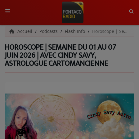
ACCUEIL
Accueil
Podcasts
Flash Info
Horoscope | Semaine du 01 au 07 juin 2026 | Avec Cindy Savy, astrologue cartomancienne
HOROSCOPE | SEMAINE DU 01 AU 07
RADIO
JUIN 2026 | AVEC CINDY SAVY,
ASTROLOGUE CARTOMANCIENNE
QUI SOMMES-NOUS ?
L'ÉQUIPE
GRILLE DES PROGRAMMES
C'ÉTAIT QUOI CE TITRE ?
MÉDIAS
PODCASTS - SAISON 2026/2027