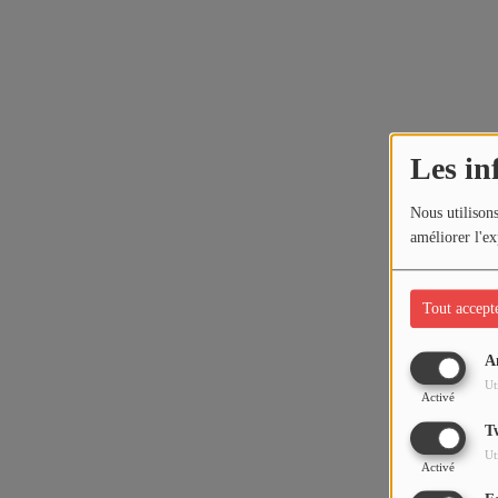
Les in
Nous utilisons
améliorer l'ex
Tout accept
A
Ut
Activé
T
Ut
Activé