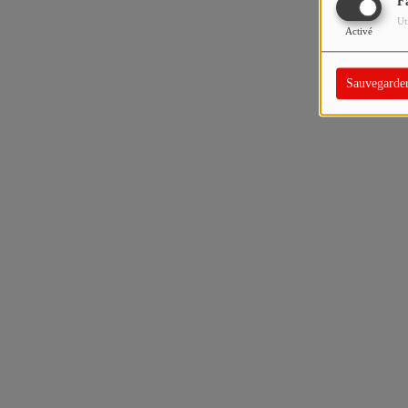
F
Ut
Activé
Sauvegarde