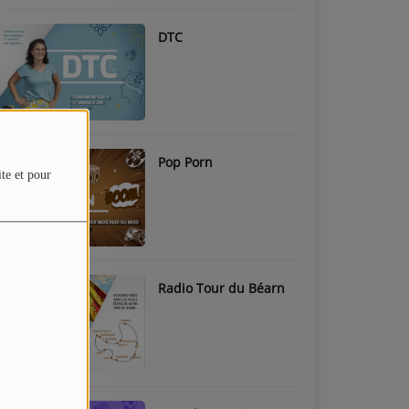
DTC
Pop Porn
ite et pour
Radio Tour du Béarn