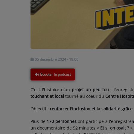
PARTICIPEZ
JEUX CONCOURS
RECRUTEMENT
VENEZ DANS LE PUBLIC !
05 décembre 2024 - 19:00
CRÉATIONS AUDIOVISUELLES
Écouter le podcast
L'ŒIL DE L'OIE | PRÉSENTATION
C'est l'histoire d'un
projet un peu fou
: l'enregis
VIDÉOS | L’ŒIL DE L'OIE
touchant et local
tourné au coeur du
Centre Hospit
VIDÉOS | JEUX
Objectif :
renforcer l'inclusion et la solidarité grâc
Plus de
170 personnes
ont participé à l'enregistre
PARTENAIRES
un documentaire de 52 minutes «
Et si on osait ?
»