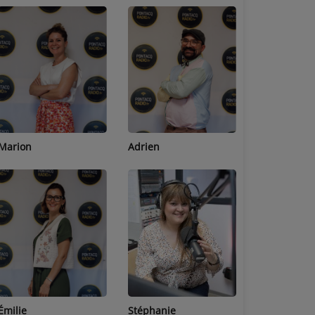
Adrien
Lucas
Bastien
Stéphanie
Jean-Michel
Céline