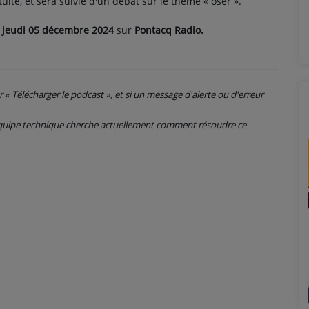
atuite, et sera suivie d'un débat sur le thème « oser ».
e
jeudi 05
décembre 2024
sur
Pontacq Radio.
ur « Télécharger le podcast », et si un message d'alerte ou d'erreur
 équipe technique cherche actuellement comment résoudre ce