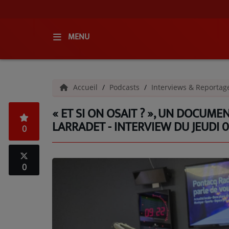
MENU
ACCUEIL
Accueil
Podcasts
Interviews & Reporta
RADIO
« ET SI ON OSAIT ? », UN DOCUM
QUI SOMMES-NOUS ?
LARRADET - INTERVIEW DU JEUDI 
0
L'ÉQUIPE
GRILLE DES PROGRAMMES
0
C'ÉTAIT QUOI CE TITRE ?
MÉDIAS