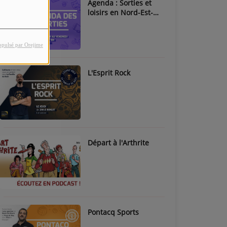
Agenda : Sorties et
loisirs en Nord-Est-
Béarn & Pays de Nay
opulsé par Orejime
L'Esprit Rock
Départ à l'Arthrite
Pontacq Sports