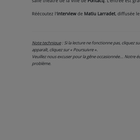
salle théâtre de la Ville de
Pontacq
. L'entrée est gr
CONTACT
Réécoutez l'
interview
de
Matiu Larradet
, diffusée l
Note technique
: Si la lecture ne fonctionne pas, cliquez s
apparaît, cliquez sur « Poursuivre ».
Veuillez nous excuser pour la gêne occasionnée... Notre
problème.