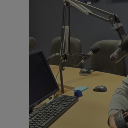
PODCASTS - SAISON 2026/2027
NOS PROGRAMMES COURTS
ARCHIVES - SAISONS PASSÉES
VOS ÉMISSIONS EN IMAGES
PHOTOS
ANNONCEURS & ESPACE PRO
VOTRE PUBLICITÉ SUR PONTACQ RADIO
LOCATION DE STUDIOS
ÉDUCATION AUX MÉDIAS ET À
L'INFORMATION
EN QUOI ÇA CONSISTE ?
ÉCOUTEZ LES PRODUCTIONS